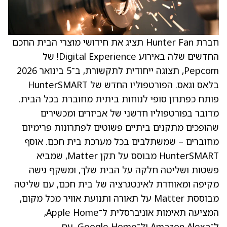
חברת Hunter Fan תציג את חידושי מוצרי הבית החכם
החדשים שלה באירוע Digital Experience! של
Pepcom, תצוגה ייחודית לתקשורת, ב־5 בינואר 2026
בלאס וגאס. הפורטפוליו החדש של HunterSMART
פותח כפתרון סופי לנוחות ביתית מחוברת בכל הבית.
מדובר בפורטפוליו חדשני של אביזרים ומכשירים
שהופכים מתקנים ביתיים פשוטים לפתרונות פרימיום
מחוברים – שמשתלבים בכל מערכת בית חכם. אוסף
HunterSMART מבוסס על תקן Matter, שמביא
פשטות ושליטה חלקה על הבית שלך, ומשקף גישה
מקיפה ומאוחדת לאינטגרציה של בית חכם, עם שליטה
מבוססת Matter על תאורה ותנועת אוויר מכל מקום,
המציעה תאימות אוניברסלית ל־Apple Home,
ל־Amazon Alexa ול־Google Home. עם