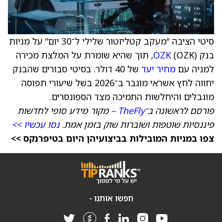
סיטי הציבה “מעקב קטליזטור שלילי ל־30 יום” על מניות
בנק
OZK
(OZK), תוך שהיא שומרת על המלצת מכירה
למניה עם
מחיר יעד
של 40 דולר. בסיטי סבורים שהבנק
יחווה לחץ אשראי מוגבר ב־2026 בשל שיעורי תפוסה
מוגבלים והיחלשות התמיכה מצד הספונסרים.
פורסם לראשונה ב־
TheFly
– מקור מידע סופי לחדשות
פיננסיות שוטפות ושוברות שוק בזמן אמת.
נסו עכשיו >>
צפו במניות המובילות בביצועיהן היום בטיפרנקס >>
חפשו אותנו -