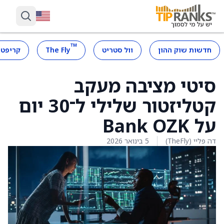
™
חדשות שוק ההון
וול סטריט
The Fly
קריפטו
סיטי מציבה מעקב
קטליזטור שלילי ל־30 יום
על Bank OZK
דה פליי (TheFly)
5 בינואר 2026