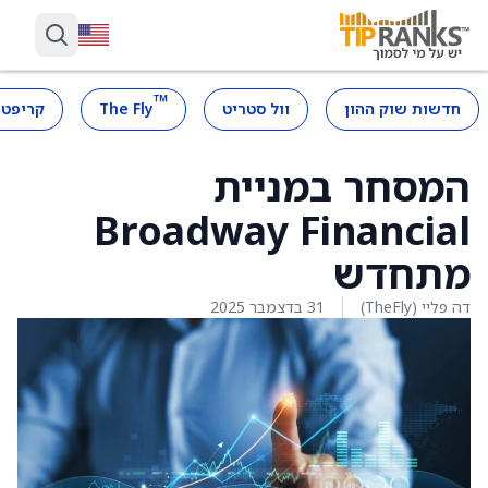
™
חדשות שוק ההון
וול סטריט
The Fly
קריפטו
המסחר במניית
Broadway Financial
מתחדש
דה פליי (TheFly)
31 בדצמבר 2025