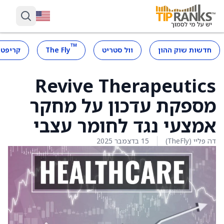
™
חדשות שוק ההון
וול סטריט
The Fly
קריפטו
Revive Therapeutics
מספקת עדכון על מחקר
אמצעי נגד לחומר עצבי
דה פליי (TheFly)
15 בדצמבר 2025