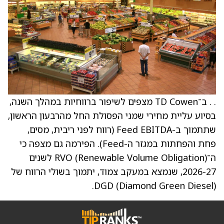
. . ב־TD Cowen מצפים לשיפור ברווחיות במהלך השנה,
בסיוע עליית מחירי שמני הפסולת החל מהרבעון הראשון,
שתתמוך ב-Feed EBITDA (רווח לפני ריבית, מסים,
פחת והפחתות במגזר ה-Feed). הפירמה גם מצפה כי
ה־RVO (Renewable Volume Obligation) לשנים
2026-27, שנמצא במעקב צמוד, יתמוך בשולי הרווח של
DGD (Diamond Green Diesel).