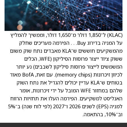
(KLAC) ל־1,850 דולר מ־1,650 דולר, וממשיך להמליץ
על המניה בדירוג Buy. . . הפירמה מעריכים שחלק
מהמשקיעים חוששים ש־KLA מאבדים נתח שוק משום
ששוק ציוד ייצור פרוסות הסיליקון (WFE, הכלים
המשמשים לייצור פרוסות סיליקון לשבבים) נע יותר
לכיוון זיכרונות (memory chips). עם זאת, BofA מאוד
בטוחים ש־KLA עדיין יכולים להגדיל את נתח השוק
שלהם במחזור WFE המובל על ידי זיכרונות, אומר
האנליסט למשקיעים. הפירמה העלו את תחזיות הרווח
למניה (EPS) לשנים 2026 ו־2027 (לפי לוח שנה) ב־5%
וב־10%, בהתאמה.