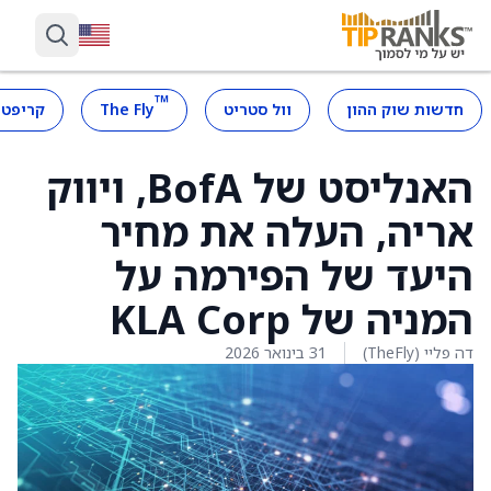
™
חדשות שוק ההון
וול סטריט
The Fly
קריפטו
האנליסט של BofA, ויווק
אריה, העלה את מחיר
היעד של הפירמה על
המניה של KLA Corp
דה פליי (TheFly)
31 בינואר 2026