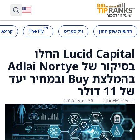
™
חדשות שוק ההון
וול סטריט
The Fly
קריפטו
Lucid Capital החלו
בסיקור של Adlai Nortye
בהמלצת Buy ובמחיר יעד
של 11 דולר
דה פליי (TheFly)
30 בינואר 2026