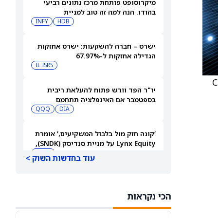
מיקרוסופט פותחת מרכז נתונים רביעי
בהודו. הנה למה זה טוב למניית
מיקרוסופט.
HDB
INFY
ישרס – חברה להשקעות: ישרס אחזקות
הגדילה אחזקות ל-67.97%
IL:ISRS
אחרונה כיהן מר סטרן כ-Chief
יו"ר הפד וורש פתוח להעלאת ריבית
בספטמבר אם האינפלציה תתחמם
QQQ
DIA
‘קונה חזק מול בלבול המשקיעים,’ אומרת
Lynx Equity על מניית סנדיסק (SNDK),
ומעלה את מחיר היעד
SNDK
עוד בחדשות השוק >
3 מניות פני סטוק שכדאי לעקוב אחריהן
היום, 6/8/26
הכי נקראות
INLF
YXT