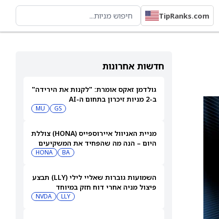
TipRanks.com
חדשות אחרונות
גולדמן זאקס אומרת: "לקנות את הירידה"
ב-2 מניות זיכרון בתחום ה-AI
MU
GS
מניית האניוול איירוספייס (HONA) צוללת
היום – הנה מה שהפחיד את המשקיעים
HONA
BA
השמועות גוברות שאליי לילי (LLY) תבצע
פיצול מניה אחרי דוח חזק במיוחד
NVDA
LLY