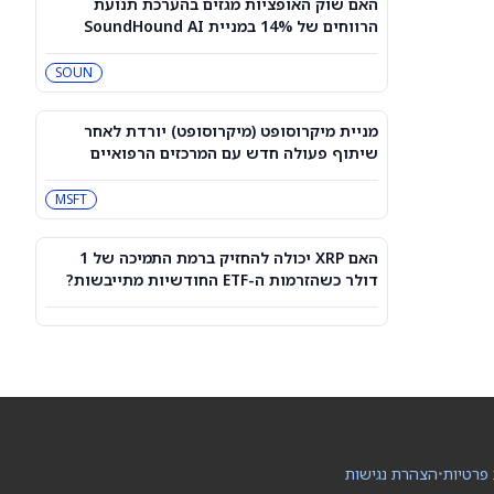
האם שוק האופציות מגזים בהערכת תנועת
מניית SoundHound AI מתאוששת —
הרווחים של 14% במניית SoundHound AI
אנליסטים משבחים תוצאות "חזקות
Class A?
מאוד"
SOUN
SOUN
ישראכרט מגדילה מסגרות אשראי
בנקאיות בהיקף משמעותי
מניית מיקרוסופט (מיקרוסופט) יורדת לאחר
IL:ISCD
שיתוף פעולה חדש עם המרכזים הרפואיים
אסותא
MSFT
בננות, לחם, עצמות… וולמארט סוגרת
עסקת הזדקנות בריאה עם Niagen
NAGE
WMT
Bioscience
האם XRP יכולה להחזיק ברמת התמיכה של 1
דולר כשהזרמות ה-ETF החודשיות מתייבשות?
מטריקס אי.טי.: מגדל חדלה להיות בעלת
עניין בחברה
IL:MTRX
מניית דאטאדוג (DDOG) יורדת למרות
העלאות במחירי היעד מצד אנליסטים
בכירים בוול סטריט
DT
DDOG
 פרטיות
•
הצהרת נגישות