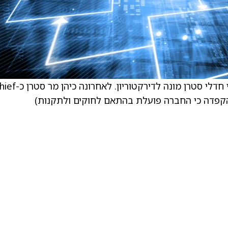
. ,DeFi Development (DFDV) תאגיד הודיעו כי חדלי סטרן מונה לדירקטוריון. ל
ר האחראי על הקפדה כי החברה פועלת בהתאם לחוקים ולתקנות)