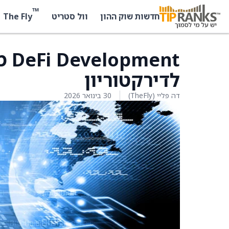
™
The Fly
חדשות שוק ההון
וול סטריט
ent
לדירקטוריון
דה פליי (TheFly)
30 בינואר 2026