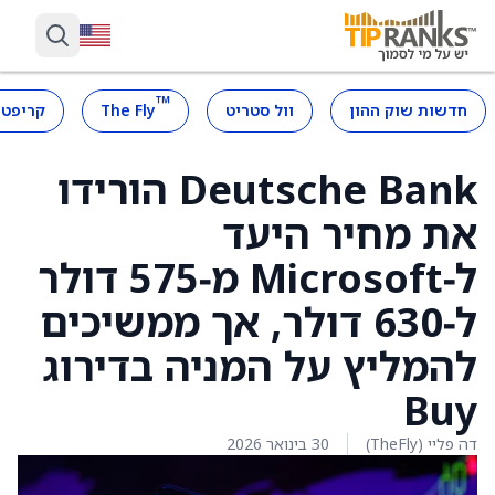
™
חדשות שוק ההון
וול סטריט
The Fly
קריפטו
Deutsche Bank הורידו
את מחיר היעד
ל‑Microsoft מ‑575 דולר
ל‑630 דולר, אך ממשיכים
להמליץ על המניה בדירוג
Buy
דה פליי (TheFly)
30 בינואר 2026