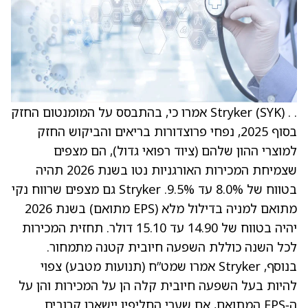
. . Stryker (SYK) אמרו כי, בהתבסס על המומנטום החזק
בסוף 2025, נפחי פרוצדורות בריאים והביקוש החזק
למוצרי ההון שלהם (ציוד רפואי גדול), הם מצפים
שצמיחת המכירות האורגניות נטו בשנת 2026 תהיה
בטווח של 8.0% עד 9.5%. Stryker גם מצפים שרווח נקי
מתואם למניה בדילול מלא (EPS מתואם) בשנת 2026
יהיה בטווח של 14.90 עד 15.10 דולר. תחזית המכירות
לכל השנה כוללת השפעה חיובית קטנה מתמחור.
בנוסף, Stryker אמרו שמט”ח (תנועות מטבע) צפוי
להיות בעל השפעה חיובית קלה הן על המכירות והן על
ה‑EPS המתואם, אם שערי החליפין יישארו קרובים