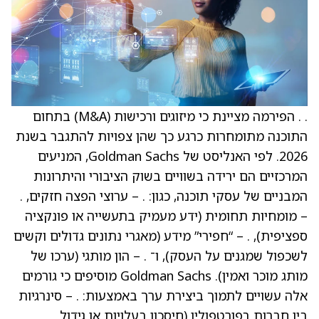
. . הפירמה מציינת כי מיזוגים ורכישות (M&A) בתחום
התוכנה מתומחרות כרגע כך שהן צפויות להתגבר בשנת
2026. לפי האנליסט של Goldman Sachs, המניעים
המרכזיים הם ירידה בשוויים בשוק הציבורי והיתרונות
המבניים של עסקי תוכנה, כגון: . – ערוצי הפצה חזקים, .
– מומחיות תחומית (ידע מעמיק בתעשייה או פונקציה
ספציפית), . – “חפירי” מידע (מאגרי נתונים גדולים וקשים
לשכפול שמגנים על העסק), ו־ . – הון מותגי (ערכו של
מותג מוכר ואמין). Goldman Sachs מוסיפים כי גורמים
אלה עשויים לתמוך ביצירת ערך באמצעות: . – סינרגיות
בין חברות בפורטפוליו (חיסכון בעלויות או גידול