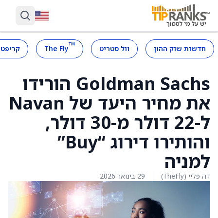
™
חדשות שוק ההון
וול סטריט
The Fly
קריפטו
Goldman Sachs הורידו
את מחיר היעד של Navan
ל-22 דולר מ-30 דולר,
והותירו דירוג “Buy”
למניה
דה פליי (TheFly)
29 בינואר 2026