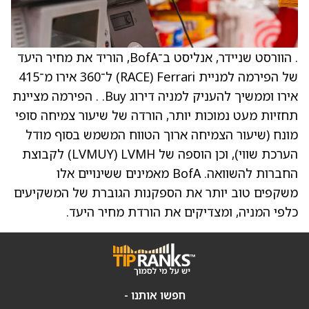
. הוורסט שניידר, אנליסט ב־BofA, הוריד את מחיר היעד
של הפירמה למניית Ferrari ‏(RACE) ל־360 אירו מ־415
אירו וממשיך להעניק למניה דירוג Buy. . הפירמה מציינת
תחזיות מעט נמוכות יותר, הורדה של שיעור צמיחה סופי
מונח (שיעור הצמיחה ארוך הטווח המשמש בסוף מודל
הערכת שווי), וכן הוספה של LVMH ‏(LVMUY) לקבוצת
החברות להשוואה. BofA מאמינים ששינויים אלו
משקפים טוב יותר את הספקנות הגוברת של המשקיעים
כלפי המניה, ומצדיקים את הורדת מחיר היעד.
חפשו אותנו -