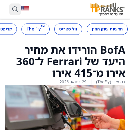
™
חדשות שוק ההון
וול סטריט
The Fly
קריפטו
BofA הורידו את מחיר
היעד של Ferrari ל־360
אירו מ־415 אירו
דה פליי (TheFly)
29 בינואר 2026