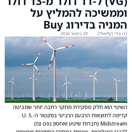
‏(VG) ל-11 דולר מ-13 דולר
וממשיכה להמליץ על
המניה בדירוג Buy
דה פליי (TheFly)
29 בינואר 2026
השינוי הוא חלק מסקירת מחקר רחבה יותר שמביטה
קדימה לתוצאות הרבעון הרביעי בסקטור ה-U. S.
Midstream ‏(חברות שינוע ואחסון נפט וגז).
לדברי האנליטית, שינויים במחירי הסחורות וצמצומי