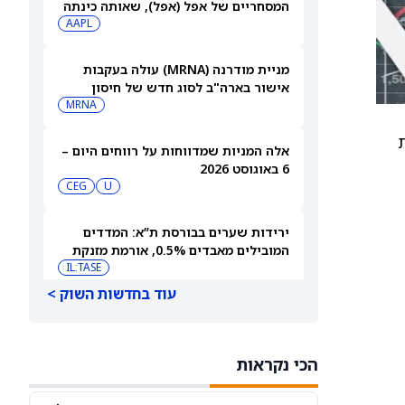
המסחריים של אפל (אפל), שאותה כינתה
AAPL
"רשלנית, אגרסיבית ואישית באופן מוזר"
מניית מודרנה (MRNA) עולה בעקבות
אישור בארה"ב לסוג חדש של חיסון
לשפעת — למה זה חשוב
MRNA
אלה המניות שמדווחות על רווחים היום –
6 באוגוסט 2026
CEG
U
ירידות שערים בבורסת ת”א: המדדים
המובילים מאבדים 0.5%, אורמת מזנקת
7% אחרי הדוחות
IL:TASE
עוד בחדשות השוק >
פרטנר תקשורת תפרסם תוצאות רבעון
שני 2026 ותציג מצגת
IL:PTNR
הכי נקראות
אאורה השקעות זכתה בפרויקט