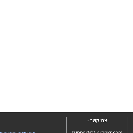
צרו קשר -
support@tipranks.com
תנאי שימוש
•
מדיניות