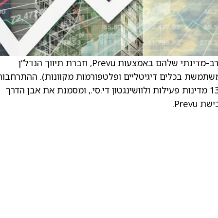
reAlpha (AIRE) Tech הרחיבו את כיסוי השוק הרב-מדינתי שלהם באמצעות Prevu, חברת תיווך הנדל”ן
משתמשת בכלים דיגיטליים ופלטפורמות מקוונות). ההתרחבות
מובילה להגדלת נוכחות התיווך של reAlpha ל־13 מדינות פעילות ולוושינגטון די.סי., ומסמנת את אבן הדרך
Prev.