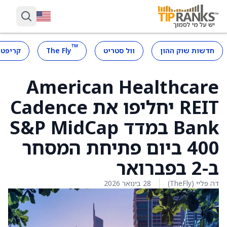
™
חדשות שוק ההון
וול סטריט
The Fly
קריפטו
American Healthcare
REIT יחליפו את Cadence
Bank במדד S&P MidCap
400 ביום פתיחת המסחר
ב-2 בפברואר
דה פליי (TheFly)
28 בינואר 2026