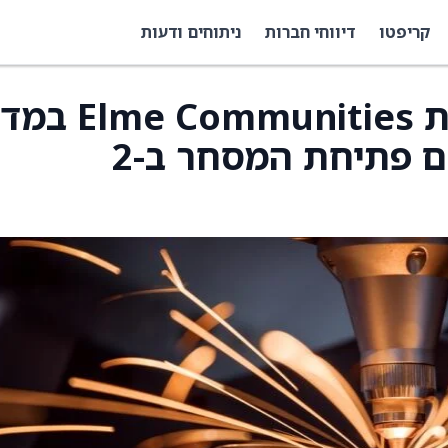
קריפטו
דיווחי חברות
ניתוחים ודעות
LegalZoom תחליף את e Communities
S&P SmallCap 600 עם פתיחת המסחר ב-2