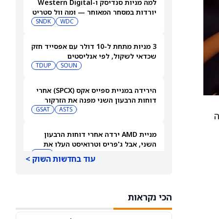
למה מניות סנדיסק ו-Western Digital
יורדות במסחר המאוחר — ומה וול סטריט
צופה בהמשך
WDC
SNDK
3 מניות מתחת ל-10 דולר עם אפסייד חזק
שכדאי לשקול, לפי אנליסטים
TDUP
SOUN
הירידה במניית ספייס אקס (SPCX) אחרי
דוחות הרבעון השני מפנה את הזרקור
ASTS
לקרנות סל חלל עם חשיפה גבוהה
GSAT
ה מתאימה
מניית AMD ירדה אחרי דוחות הרבעון
השני, אבל ג'פריס וטרואיסט העלו את
מחירי היעד. הנה הסיבה
AMD
עוד בחדשות השוק >
אטסי מקצצת 12% מכוח האדם שלה, אבל
AI וקיצוץ עלויות אינם הסיבה
הכי נקראות
AMZN
WMT