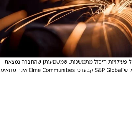
Elme (סימול: ELME) הודיעה על פעילויות חיסול מתמשכות, שמשמעותן שהחברה נמצאת
בתהליך של מכירת נכסיה וסגירת פעילותה. בגלל ש־S&P Global קבעו כי Elme Communities אינ