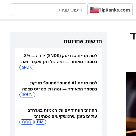
TipRanks.com
Elm במדד
חדשות אחרונות
למה מניית סנדיסק (SNDK) ירדה ב-8%
במסחר מאוחר — ומה גולדמן זאקס רואה
בהמשך
SNDK
למה מניית SoundHound AI מזנקת
במסחר המאוחר — ומה וול סטריט מצפה
שיקרה בהמשך
SOUN
החוזים העתידיים על המניות בארה"ב
עולים בזמן שהמשקיעים ממתינים
לדוחות נוספים
DIA
QQQ