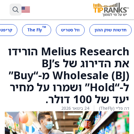
™
חדשות שוק ההון
וול סטריט
The Fly
קריפטו
Melius Research הורידו
את הדירוג של BJ’s
Wholesale (BJ) מ-“Buy”
ל-“Hold” ושמרו על מחיר
יעד של 100 דולר.
דה פליי (TheFly)
24 בינואר 2026