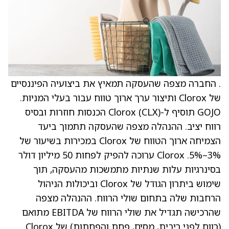
. החברה מצפה שהעסקה תמאיץ את ביצועיה הפיננסיים
של Clorox ותיצור ערך ארוך טווח עבור בעלי המניות.
GOJO תוסיף ל-Clorox (CLX) הכנסות חוזרות ובסיס
רווח יציב. ההנהלה מצפה שהעסקה תתמוך ביעד
הצמיחה ארוך הטווח של Clorox במכירות בשיעור של
3%–5%. Clorox ערוכה להפיק לפחות 50 מיליון דולר
בסינרגיות עלות שנתיות מתמשכות מהעסקה, תוך
שימוש ביתרון הגודל של Clorox וביכולות הניהול
הרחבות שלה בתחום שולי הרווח. ההנהלה מצפה
שהרכישה תגדיל את שולי הרווח של EBITDA מתואם
(רווח לפני ריבית, מסים, פחת והפחתות) של Clorox