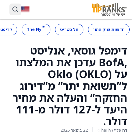
™
חדשות שוק ההון
וול סטריט
The Fly
קריפטו
דימפל גוסאי, אנליסט
,BofA עדכן את המלצתו
על Oklo (OKLO)
ל”תשואת יתר” מ”דירוג
החזקה” והעלה את מחיר
היעד ל-127 דולר מ-111
דולר.
דה פליי (TheFly)
22 בינואר 2026