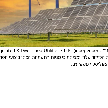
. . הפירמה מעדכנת את תחזית הפירמה לגבי תחום ated & Diversified Utilities / IPPs (independent
 הנמצא תחת הסיקור שלה, ומציינת כי מניות התשתיות הציגו ביצועי חסר