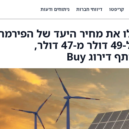
קריפטו
דיווחי חברות
ניתוחים ודעות
Morgan S העלו את מחיר היעד של הפירמה
על FirstEnergy ‏(FE) ל-49 דולר מ-47 דולר,
דירוג Buy