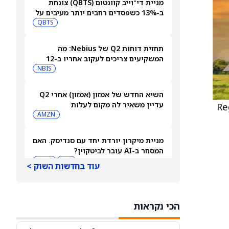
מניית די־וייב קוונטום (QBTS) צונחת
ב-13% כשפסדים רחבים יותר מעיבים על
צבר הזמנות של 40.7 מיליון דולר
QBTS
תחזית דוחות Q2 של Nebius: מה
המשקיעים צריכים לעקוב אחריו ב-12
באוגוסט
NBIS
השיא החדש של אמזון (אמזון) אחרי Q2
עדיין משאיר לה מקום לעלות
Regul
AMZN
מניית מיקרון יורדת יחד עם סנדיסק. האם
המסחר ב-AI עובר לביטקוין?
WDC
MU
עוד בחדשות השוק >
מניית AppLovin Class A צונחת אחרי
דוחות הרבעון השני. הנה למה וול סטריט
הכי נקראות
מודאגת עכשיו
APP