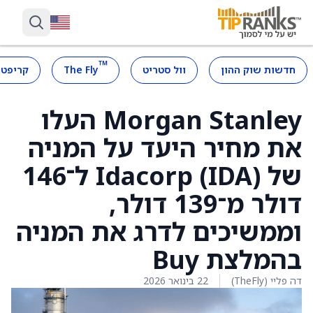
™
חדשות שוק ההון
וול סטריט
The Fly
קריפטו
Morgan Stanley העלו
את מחיר היעד על המניה
של Idacorp (IDA) ל־146
דולר מ־139 דולר,
וממשיכים לדרג את המניה
בהמלצת Buy
דה פליי (TheFly)
22 בינואר 2026