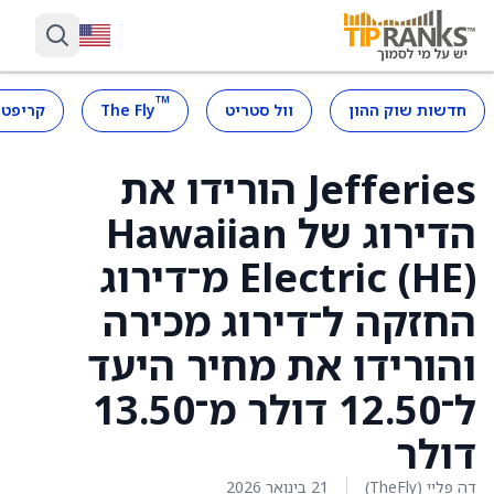
™
חדשות שוק ההון
וול סטריט
The Fly
קריפטו
Jefferies הורידו את
הדירוג של Hawaiian
Electric (HE) מ־דירוג
החזקה ל־דירוג מכירה
והורידו את מחיר היעד
ל־12.50 דולר מ־13.50
דולר
דה פליי (TheFly)
21 בינואר 2026