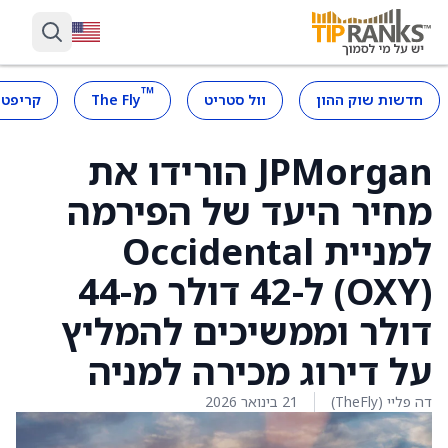
™
חדשות שוק ההון
וול סטריט
The Fly
קריפטו
JPMorgan הורידו את
מחיר היעד של הפירמה
למניית Occidental
(OXY) ל-42 דולר מ-44
דולר וממשיכים להמליץ
על דירוג מכירה למניה
דה פליי (TheFly)
21 בינואר 2026