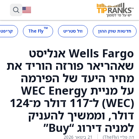
™
חדשות שוק ההון
וול סטריט
The Fly
קריפטו
Wells Fargo אנליסט
שאהריאר פורזה הוריד את
מחיר היעד של הפירמה
על מניית WEC Energy
‏(WEC) ל־117 דולר מ־124
דולר, וממשיך להעניק
למניה דירוג “Buy”
דה פליי (TheFly)
21 בינואר 2026