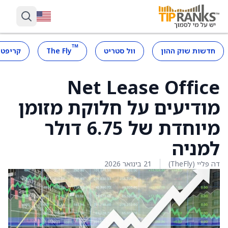
™
חדשות שוק ההון
וול סטריט
The Fly
קריפטו
Net Lease Office
מודיעים על חלוקת מזומן
מיוחדת של 6.75 דולר
למניה
דה פליי (TheFly)
21 בינואר 2026