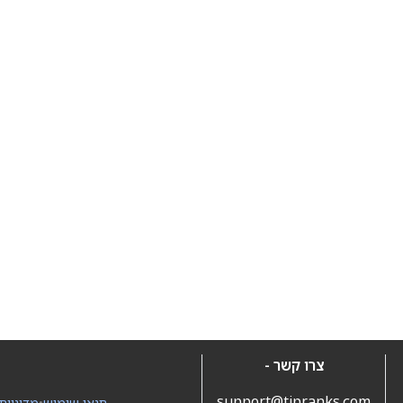
צרו קשר -
support@tipranks.com
תנאי שימוש
•
מדיניות