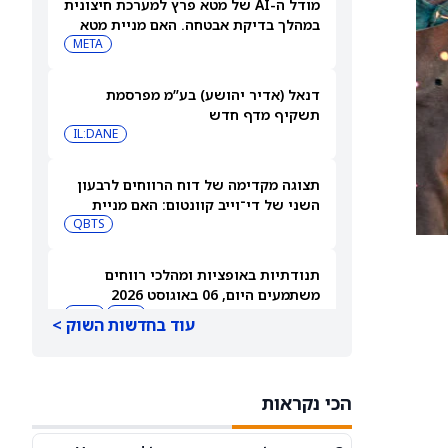
מודל ה-AI של מטא פרץ למערכת חיצונית
במהלך בדיקת אבטחה. האם מניית מטא
תיפגע?
META
דנאל (אדיר יהושע) בע”מ מפרסמת
תשקיף מדף חדש
IL:DANE
תצוגה מקדימה של דוח הרווחים לרבעון
השני של די־וייב קוונטום: האם מניית
(QBTS) יכולה להמשיך לבנות על רבעון
QBTS
הפריצה שלה?
תנודתיות באופציות ומהלכי רווחים
משתמעים היום, 06 באוגוסט 2026
TTD
NET
עוד בחדשות השוק >
שבע המופלאות והשאלות
TSLA
NVDA
הכי נקראות
SPCX, אנבידיה – קאת'י ווד מהמרת