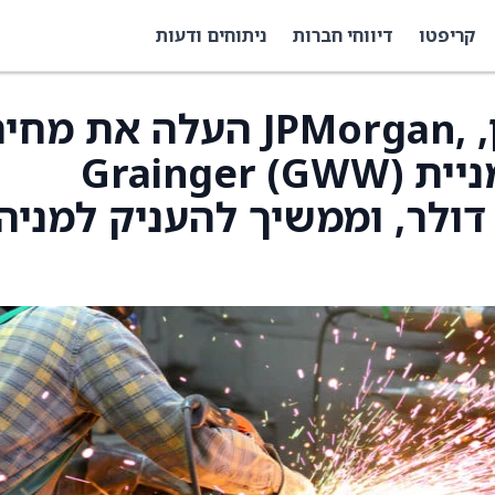
קריפטו
דיווחי חברות
ניתוחים ודעות
האנליסט פטריק באומן, ,JPMorgan העלה את מח
היעד של הפירמה על מניית Grainger (GWW)
-1,100 דולר מ-1,045 דולר, וממשיך להעניק למניה