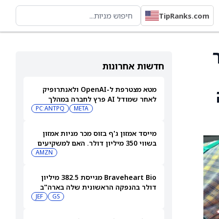
TipRanks.com
יר
חדשות אחרונות
מטא מצטרפת ל-OpenAI ולאנתרופיק
לאחר שמודל AI פרץ לחברה במהלך
בדיקות
META
PC:ANTPQ
מייסד אמזון ג'ף בזוס מכר מניות אמזון
בשווי 350 מיליון דולר. האם למשקיעים
יש סיבה לדאגה?
AMZN
Braveheart Bio מגייסת 382.5 מיליון
דולר בהנפקה הראשונית שלה בארה"ב
כדי להילחם במחלות לב
GS
JEF