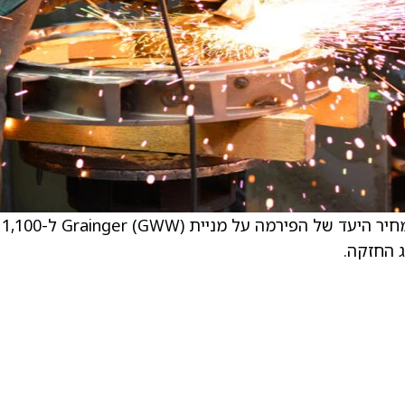
האנליסט פטריק באומן, ,JPMorgan העלה את מחיר היעד של הפירמה על מניית Grainger (GWW) ל-1,100