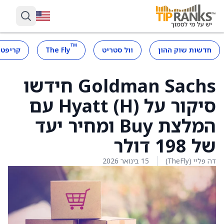
™
חדשות שוק ההון
וול סטריט
The Fly
קריפטו
Goldman Sachs חידשו
סיקור על Hyatt (H) עם
המלצת Buy ומחיר יעד
של 198 דולר
דה פליי (TheFly)
15 בינואר 2026