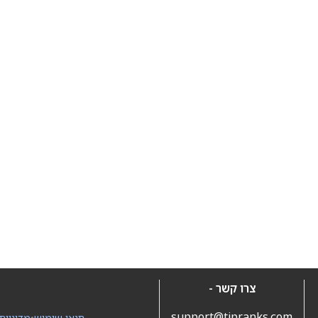
צרו קשר -
support@tipranks.com
תנאי שימוש
•
מדיניות