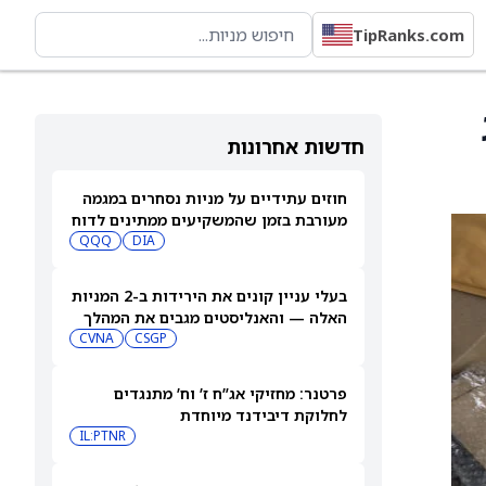
TipRanks.com
חדשות אחרונות
חוזים עתידיים על מניות נסחרים במגמה
מעורבת בזמן שהמשקיעים ממתינים לדוח
התעסוקה של יולי
DIA
QQQ
בעלי עניין קונים את הירידות ב-2 המניות
האלה — והאנליסטים מגבים את המהלך
CVNA
CSGP
פרטנר: מחזיקי אג”ח ז’ וח’ מתנגדים
לחלוקת דיבידנד מיוחדת
IL:PTNR