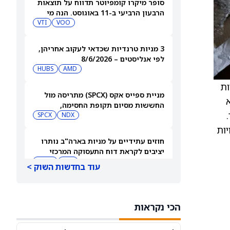
סופר מיקרו קומפיוטר תדווח על תוצאות
הרבעון הרביעי ב-11 באוגוסט. הנה מי
מחזיק במניית SMCI
VOO
VTI
3 מניות טרנדיות שכדאי לעקוב אחריהן,
לפי אנליסטים – 8/6/2026
HUBS
AMD
 מניות
מניית ספייס אקס (SPCX) מתריסה מול
א
החששות מסיום תקופת החסימה,
1 בדצמבר.
ומטפסת לאחר שחרור 911 מיליון מניות
NDX
SPCX
פיות עשויות
חוזים עתידיים על מניות בארה"ב נותרו
יציבים לקראת דוח התעסוקה המרכזי
QQQ
DIA
עוד בחדשות השוק >
3 תעודות הסל הטובות ביותר להשקעה,
לפי אנליסט ה-AI – 8/6/2026
הכי נקראות
VYM
JNJ