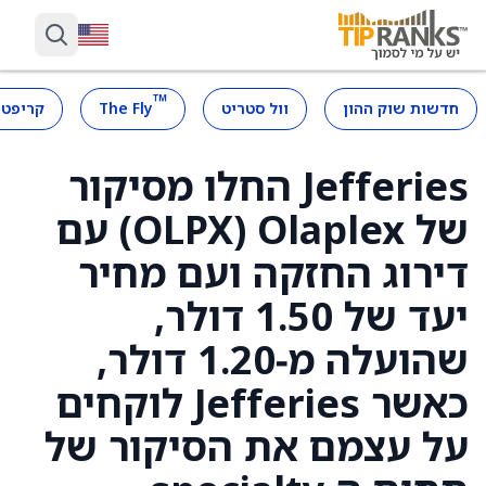
™
חדשות שוק ההון
וול סטריט
The Fly
קריפטו
Jefferies החלו מסיקור
של Olaplex ‏(OLPX) עם
דירוג החזקה ועם מחיר
יעד של 1.50 דולר,
שהועלה מ‑1.20 דולר,
כאשר Jefferies לוקחים
על עצמם את הסיקור של