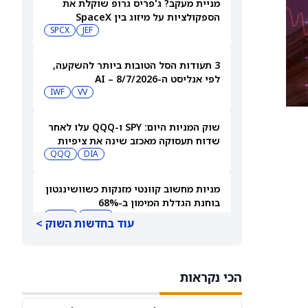
מניית מעקב? ג'פריס גרופ שוקלת את
הספקולציות על מיזוג בין SpaceX
לטסלה
JEF
SPCX
3 תעודות הסל הטובות ביותר להשקעה,
לפי אנליסט ה-AI – 8/7/2026
IWF
VV
שוק המניות היום: SPY ו-QQQ עלו לאחר
שדוח תעסוקה מאכזב שינה את ציפיות
הריבית
DIA
QQQ
מניות מחשוב קוונטי מזנקות כשוושינגטון
בוחנת הגדלת המימון ב-68%
QBTS
IONQ
עוד בחדשות השוק >
המניות המובילות בעליות במדד S&P 500
היום, 7.8.26
הכי נקראות
QQQ
DIA