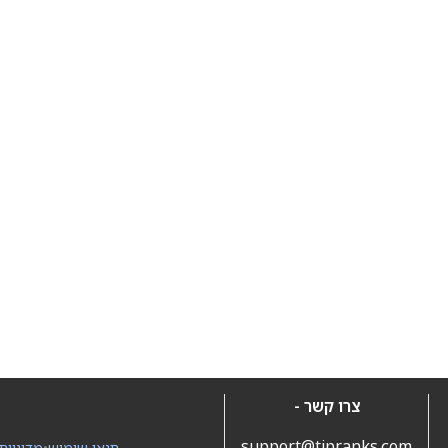
צרו קשר -
support@tipranks.com
תנאי שימוש
•
מדיניות