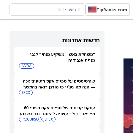
TipRanks.com
חדשות אחרונות
"משחקת באש": משקיע מזהיר לגבי
מניית אנבידיה
NVDA
שורטיסטים על ספייס אקס חוטפים מכה
— הנה מה שג'יי פי מורגן רואה בהמשך
SPCX
עסקת קורסור של ספייס אקס בשווי 60
מיליארד דולר עשויה להיסגר כבר בשבוע
הבא… אבל המותג Cursor עלול להיעלם
SPCX
PC:CURSO