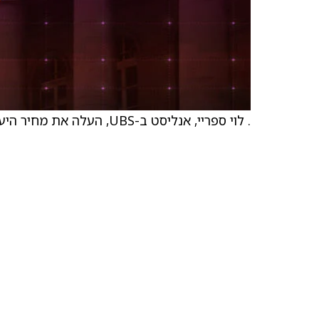
. לוי ספריי, אנליסט ב-UBS, העלה את מחיר היעד של הפירמה וממשיך להמליץ על המניה בדירוג Buy.