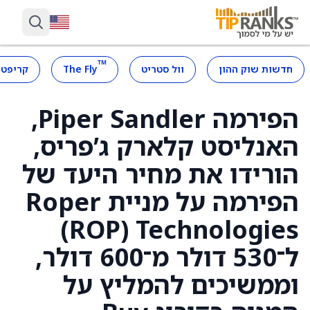
™
חדשות שוק ההון
וול סטריט
The Fly
קריפטו
הפירמה Piper Sandler,
האנליסט קלארק ג’פריס,
הורידו את מחיר היעד של
הפירמה על מניית Roper
Technologies‏ (ROP)
ל־530 דולר מ־600 דולר,
וממשיכים להמליץ על