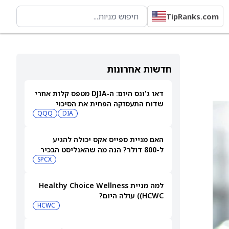
TipRanks.com
חדשות אחרונות
דאו ג'ונס היום: ה-DJIA מטפס קלות אחרי
שדוח התעסוקה הפחית את הסיכוי
להעלאת ריבית
DIA
QQQ
האם מניית ספייס אקס יכולה להגיע
ל-800 דולר? הנה מה שהאנליסט הבכיר
הזה מצפה
SPCX
למה מניית Healthy Choice Wellness
(HCWC) עולה היום?
HCWC