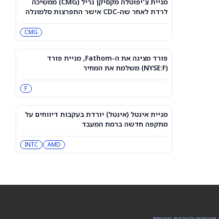
מניית צ'יפוטלה מקסיקן גריל (CMG) ממשיכה
למה מניית AMD יורדת היום, 7.8.26?
לרדת לאחר שה-CDC אישר התפרצות סלמונלה
NVDA
AMD
CMG
מניית קומקאסט (NASDAQ:CMCSA)
מטפסת מעט עם רשת אלחוטית פרטית
CMCSA
פורד מציגה את ה-Fathom, מניית פורד
(NYSE:F) משלמת את המחיר
אפל או מיקרוסופט: איזו מניית טכנולוגיה
F
קונים הפוליטיקאים בארה"ב?
MSFT
AAPL
מניית אינטל (אינטל) יורדת בעקבות דיווחים על
מתקפה חדשה ברמת המעבד
נביוס גרופ תדווח על תוצאות הרבעון
השני ב-12 באוגוסט. מי מחזיק במניית
INTC
QQQ
AMD
EFA
[NBIS]?
למה מניות מיקרון טכנולוג'י ו-SanDisk
ירדו היום — ומה וול סטריט מצפה
שיקרה בהמשך
MU
SNDK
ארצ'ר אבייישן תדווח על תוצאות הרבעון
 פרטיות
•
הצהרת נגישות