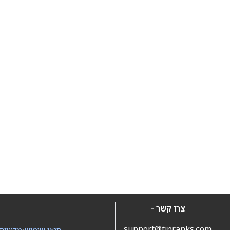
צרו קשר -
support@tipranks.com
תנאי שימוש
•
מדיניות