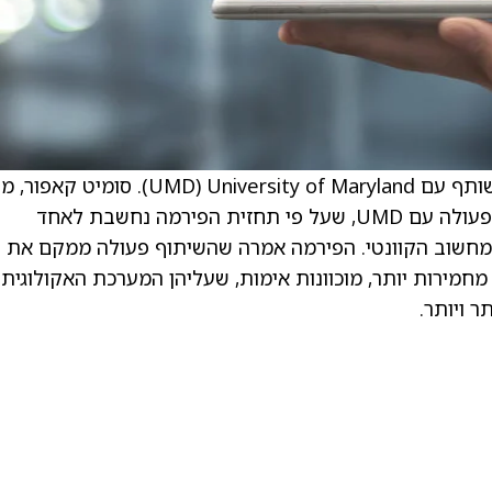
. Zapata Quantum הודיעו על מאמץ מחקר משותף עם University of Maryland ‏(UMD). ס
Zapata Quantum, אמר שהפירמה גאה לשתף פעולה עם UMD, שעל פי תחזית הפירמה נחשבת לאחד
מחשוב הקוונטי. הפירמה אמרה שהשיתוף פעולה ממקם את
ות מחמירות יותר, מוכוונות אימות, שעליהן המערכת האקולוגית
ר ויותר.