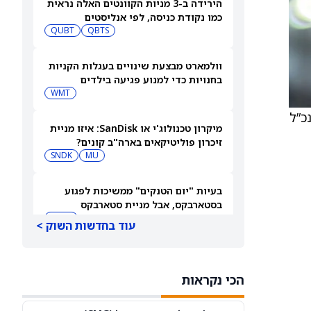
הירידה ב-3 מניות הקוונטים האלה נראית
כמו נקודת כניסה, לפי אנליסטים
QUBT
QBTS
וולמארט מבצעת שינויים בעגלות הקניות
בחנויות כדי למנוע פגיעה בילדים
WMT
ומיט קאפור, מנכ”ל
מיקרון טכנולוג'י או SanDisk: איזו מניית
זיכרון פוליטיקאים בארה"ב קונים?
SNDK
MU
בעיות "יום הטנקים" ממשיכות לפגוע
בסטארבקס, אבל מניית סטארבקס
(NASDAQ:SBUX) עולה בכל זאת
SBUX
עוד בחדשות השוק >
ההזדמנות הבאה של ספייס אקס (SPCX)
בשווי 740 מיליארד דולר אינה טילים או
הכי נקראות
בינה מלאכותית
T
VZ