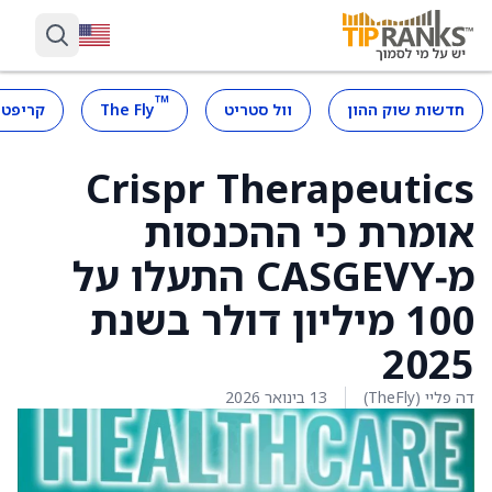
™
חדשות שוק ההון
וול סטריט
The Fly
קריפטו
‏Crispr Therapeutics
אומרת כי ההכנסות
מ‑CASGEVY התעלו על
100 מיליון דולר בשנת
2025
דה פליי (TheFly)
13 בינואר 2026