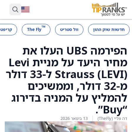
™
חדשות שוק ההון
וול סטריט
The Fly
קריפטו
הפירמה UBS העלו את
מחיר היעד על מניית Levi
Strauss (LEVI) ל-33 דולר
מ-32 דולר, וממשיכים
להמליץ על המניה בדירוג
“Buy”.
דה פליי (TheFly)
13 בינואר 2026