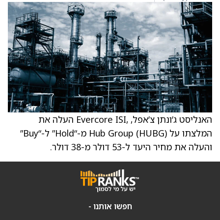
האנליסט ג’ונתן צ’אפל, ,Evercore ISI העלה את
המלצתו על Hub Group (HUBG) מ-“Hold” ל-“Buy”
והעלה את מחיר היעד ל-53 דולר מ-38 דולר.
חפשו אותנו -