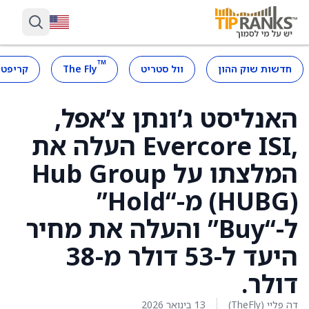
™
חדשות שוק ההון
וול סטריט
The Fly
קריפטו
האנליסט ג’ונתן צ’אפל,
,Evercore ISI העלה את
המלצתו על Hub Group
(HUBG) מ-“Hold”
ל-“Buy” והעלה את מחיר
היעד ל-53 דולר מ-38
דולר.
דה פליי (TheFly)
13 בינואר 2026