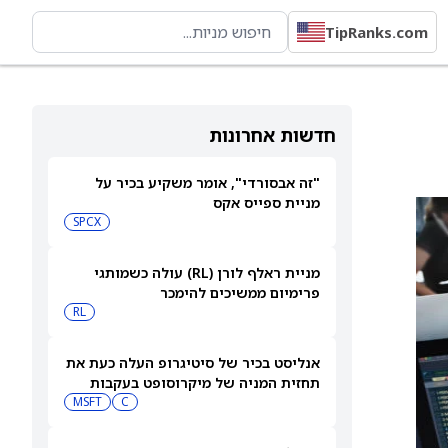
TipRanks.com
חדשות אחרונות
"זה אבסורדי", אומר משקיע בכיר על
מניית ספייס אקס
SPCX
מניית ראלף לורן (RL) עולה כשמותגי
פרימיום ממשיכים להימכר
RL
אנליסט בכיר של סיטיגרופ העלה כעת את
תחזית המניה של מיקרוסופט בעקבות
C
זינוק של 43% במכירות Azure של
MSFT
מיקרוסופט