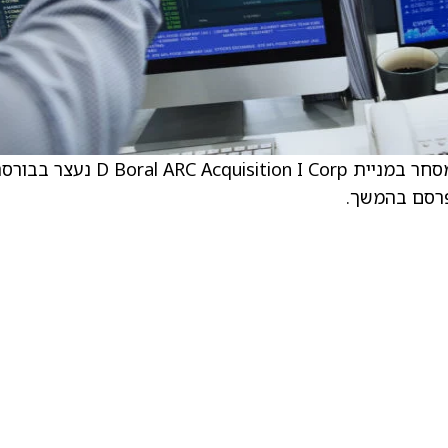
. בשעה 16:24 לפי שעון החוף המזרחי (EST), המסחר במניית D Boral ARC Acquisition I Corp נ
פרסם בהמשך.