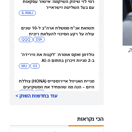
רמי לוי שיווק השיקמה: אישור עסקאות
עם בעל השליטה וישראייר
IL:RMLI
תשואת אג"ח ממשלת ארה"ב ל-10 שנים
עולה על רקע הסיכוי להעלאת ריבית
QQQ
DIA
עצר בבורסה,
גולדמן זאקס אומרת: 'לקנות את הירידה'
ב-2 מניות זיכרון בתחום ה-AI
MU
GS
מניית האניוול איירוספייס (HONA) צוללת
היום – הנה מה שהפחיד את המשקיעים
HONA
BA
עוד בחדשות השוק >
השמועות גוברות שאליי לילי (LLY) תבצע
פיצול מניה אחרי דוח חזק במיוחד
הכי נקראות
NVDA
LLY