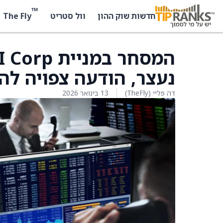
™
The Fly
חדשות שוק ההון
וול סטריט
המסחר במנ
נעצר, הודעה צפויה ל
דה פליי (TheFly)
13 בינואר 2026