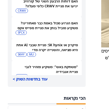
האם דוחות הרבעון השני של קורוויב
יניעו את מניית CRWV כלפי מעלה?
CRWV
האם הגרוע מכול באמת כבר מאחורינו?
משקיע מוביל בוחן את מניית ספייס אקס
SPCX
מיקרון או SK hynix: מניית שבבי AI אחת
היא מציאה, והשנייה יקרה מדי
 מצפה שהבסיסים
SKHY
MU
לש
"משחקת באש": משקיע מזהיר לגבי
מניית אנבידיה
NVDA
עוד בחדשות השוק >
שורטיסטים על ספייס אקס חוטפים מכה
— הנה מה שג'יי פי מורגן רואה בהמשך
הכי נקראות
SPCX