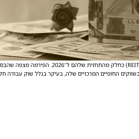
BMO עדכנו את דירוגי קרנות ההשקעה בנדל”ן (REIT) כחלק מהתחזית שלהם ל־2026. הפירמה
 של Equity Residential ייחלשו בשווקים החופיים המרכזיים שלה, בעיקר בגלל שוק עבודה ח