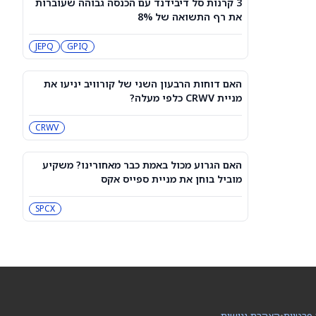
3 קרנות סל דיבידנד עם הכנסה גבוהה שעוברות
עסקת קורסור של ספייס אקס בשווי 60
את רף התשואה של 8%
מיליארד דולר עשויה להיסגר כבר בשבוע
הבא… אבל המותג Cursor עלול להיעלם
SPCX
PC:CURSO
JEPQ
GPIQ
מניית מעקב? ג'פריס גרופ שוקלת את
הספקולציות על מיזוג בין SpaceX
האם דוחות הרבעון השני של קורוויב יניעו את
לטסלה
JEF
SPCX
מניית CRWV כלפי מעלה?
CRWV
3 תעודות הסל הטובות ביותר להשקעה,
לפי אנליסט ה-AI – 8/7/2026
IWF
VV
האם הגרוע מכול באמת כבר מאחורינו? משקיע
מוביל בוחן את מניית ספייס אקס
שוק המניות היום: SPY ו-QQQ עלו לאחר
שדוח תעסוקה מאכזב שינה את ציפיות
SPCX
הריבית
DIA
QQQ
מניות מחשוב קוונטי מזנקות כשוושינגטון
בוחנת הגדלת המימון ב-68%
QBTS
IONQ
 פרטיות
•
הצהרת נגישות