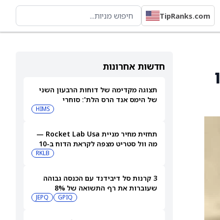
TipRanks.com
חדשות אחרונות
רידו
תצוגה מקדימה של דוחות הרבעון השני
של הימס אנד הרס הלת': סוחרי
האופציות נערכים לתנועה של 14.5%
HIMS
במניית HIMS
תחזית מחיר מניית Rocket Lab Usa —
מה וול סטריט מצפה לקראת הדוח ב-10
באוגוסט
RKLB
3 קרנות סל דיבידנד עם הכנסה גבוהה
שעוברות את רף התשואה של 8%
JEPQ
GPIQ