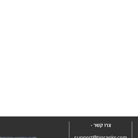
צרו קשר -
support@tipranks.com
תנאי שימוש
•
מדיניות