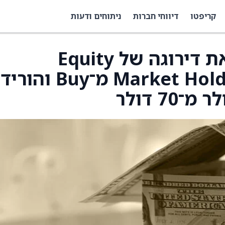
קריפטו
דיווחי חברות
ניתוחים ודעות
BMO Capital הורידו את דירוגה של Equity
Residential (EQR) ל־Market Hold מ־Buy והו