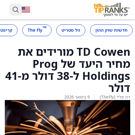
™
חדשות שוק ההון
וול סטריט
The Fly
קריפטו
TD Cowen מורידים את
מחיר היעד של Prog
Holdings ל-38 דולר מ-41
דולר
דה פליי (TheFly)
9 בינואר 2026