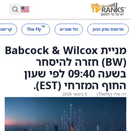
™
חדשות שוק ההון
וול סטריט
The Fly
קריפטו
מניית Babcock & Wilcox
(BW) חזרה להיסחר
בשעה 09:40 לפי שעון
החוף המזרחי (EST).
דה פליי (TheFly)
9 בינואר 2026