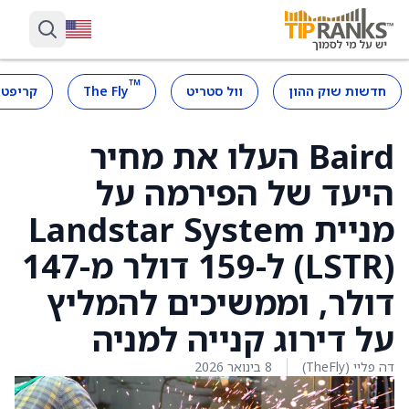
™
חדשות שוק ההון
וול סטריט
The Fly
קריפטו
Baird העלו את מחיר
היעד של הפירמה על
מניית Landstar System
(LSTR) ל-159 דולר מ-147
דולר, וממשיכים להמליץ
על דירוג קנייה למניה
דה פליי (TheFly)
8 בינואר 2026