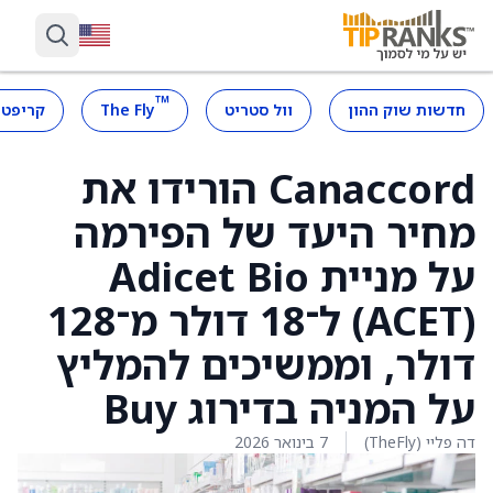
™
חדשות שוק ההון
וול סטריט
The Fly
קריפטו
Canaccord הורידו את
מחיר היעד של הפירמה
על מניית Adicet Bio
‏(ACET) ל־18 דולר מ־128
דולר, וממשיכים להמליץ
על המניה בדירוג Buy
דה פליי (TheFly)
7 בינואר 2026