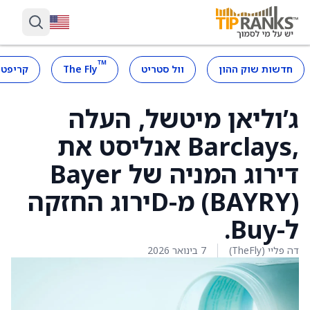
™
חדשות שוק ההון
וול סטריט
The Fly
קריפטו
ג’וליאן מיטשל, העלה
,Barclays אנליסט את
דירוג המניה של Bayer
(BAYRY) מ-Dירוג החזקה
ל-Buy.
דה פליי (TheFly)
7 בינואר 2026