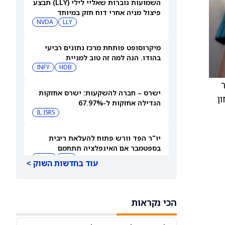
השמועות גוברות שאליי לילי (LLY) תבצע
פיצול מניה אחרי דוח חזק במיוחד
NVDA
LLY
מיקרוסופט פותחת מרכז נתונים רביעי
בהודו. הנה למה זה טוב למניית
מיקרוסופט.
HDB
INFY
ל-50 דולר מ-45 דולר
ישרס – חברה להשקעות: ישרס אחזקות
חון
הגדילה אחזקות ל-67.97%
IL:ISRS
יו"ר הפד וורש פתוח להעלאת ריבית
בספטמבר אם האינפלציה תתחמם
QQQ
DIA
עוד בחדשות השוק >
‘קונה חזק מול בלבול המשקיעים,’ אומרת
Lynx Equity על מניית סנדיסק (SNDK),
הכי נקראות
ומעלה את מחיר היעד
SNDK