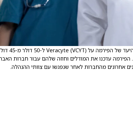
. גוגנהיים אנליסט, סובו נאמבי, העלה את מחיר היעד של הפירמה על Veracyte (VCYT) 
משיך להמליץ על מניות החברה בדירוג “Buy”. הפירמה עדכנו את המודלים וחוזה שלהם עבור חברות האב
נים אחרונים מהחברות לאחר שנפגשו עם צוותי ההנהלה.