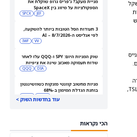
מניית מעקב? ג'פריס גרופ שוקלת את
שקל
הספקולציות על מיזוג בין SpaceX
ת
לטסלה
JEF
SPCX
ש
3 תעודות הסל הטובות ביותר להשקעה,
לפי אנליסט ה-AI – 8/7/2026
IWF
VV
ת זאת, SpaceX שואפת לגייס
שוק המניות היום: SPY ו-QQQ עלו לאחר
שדוח תעסוקה מאכזב שינה את ציפיות
הריבית
DIA
QQQ
ה
מניות מחשוב קוונטי מזנקות כשוושינגטון
הפופולרית ביותר שלו, טסלה. אם מסתכלים על וול סטריט, לאנליסטים יש דירוג קונצנזוס של החזק למניית TSLA,
בוחנת הגדלת המימון ב-68%
QBTS
IONQ
עוד בחדשות השוק >
המניות המובילות בעליות במדד S&P 500
היום, 7.8.26
הכי נקראות
QQQ
DIA