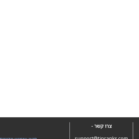
צרו קשר -
support@tipranks.com
תנאי שימוש
•
מדיניות