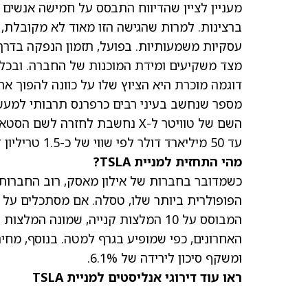
מעניין לציין שהדיווח התבסס על חמישה אנשים ש
ברצינות. למרות שהגישה הזו מאוד לא מקובלת
עסקיות משמעותיות. בפועל, תזמון הנפקה בדרך כ
מצד משקיעים ומידת המוכנות של החברה. ובכל
דוגמה מוכרת היא הציוץ שלו על כוונה להפוך א
מספר שנחשב בעיני רבים כרפרנס תרבותי למעשנ
עד 50 מיליארד דולר לפי שווי של כ-1.5 טריליון דולר. אם זה אכן יקרה, זו תהיה ההנפקה הגדולה ביותר אי פעם.
מהי התחזית למניית TSLA?
כשמדובר בחברות של אילון מאסק, רוב החברות 
המבוסס על 10 המלצות קנייה, שמונה
האחרונים, כפי שמופיע בגרף למטה. בנוסף,
מחיר 
ומשקף סיכון לירידה של 6.1%.
ראו עוד דירוגי אנליסטים למניית TSLA