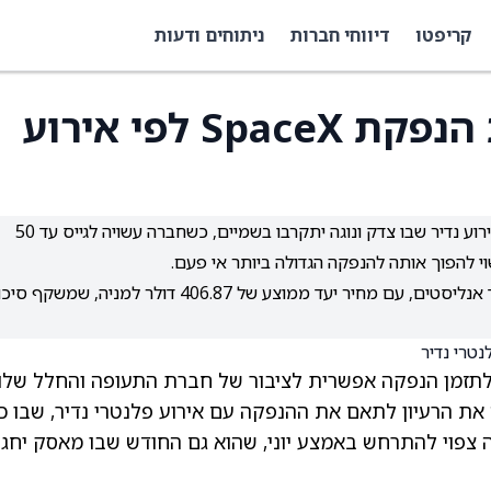
קריפטו
דיווחי חברות
ניתוחים ודעות
מאסק שוקל לתזמן את הנפקת SpaceX לפי אירוע
מאסק שוקל לתזמן את הנפקת SpaceX לציבור לפי אירוע נדיר שבו צדק ונוגה יתקרבו בשמיים, כשחברה עשויה לגייס עד 50
למניית טסלה (TSLA) יש דירוג קונצנזוס של החזק מצד אנליסטים, עם מחיר יעד ממוצע של 406.87 דולר למניה, שמשקף 
 לתזמן הנפקה אפשרית לציבור של חברת התעופה והחלל שלו,
את הרעיון לתאם את ההנפקה עם אירוע פלנטרי נדיר, שבו כ
זה צפוי להתרחש באמצע יוני, שהוא גם החודש שבו מאסק יחגו