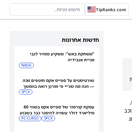
TipRanks.com
חדשות אחרונות
"משחקת באש": משקיע מזהיר לגבי
מניית אנבידיה
NVDA
סיכון
שורטיסטים על ספייס אקס חוטפים מכה
— הנה מה שג'יי פי מורגן רואה בהמשך
SPCX
עסקת קורסור של ספייס אקס בשווי 60
וכב
מיליארד דולר עשויה להיסגר כבר בשבוע
ג
הבא… אבל המותג Cursor עלול להיעלם
SPCX
PC:CURSO