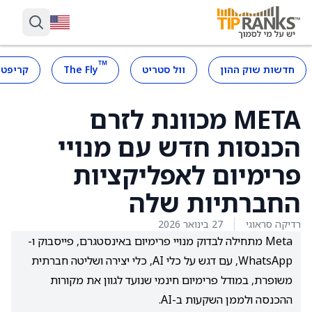
™
חדשות שוק ההון
וול סטריט
The Fly
קריפטו
META מכוונת לזרם
הכנסות חדש עם מנויי
פרימיום לאפליקציות
החברתיות שלה
רדיקה סראוגי
27 בינואר 2026
Meta מתחילה לבדוק מנויי פרימיום באינסטגרם, פייסבוק ו-
WhatsApp, עם דגש על כלי AI, כלי יצירה ושליטה חברתית
משופרת, במודל פרימיום חינמי שנועד לגוון את מקורות
ההכנסה ולממן השקעות ב-AI.