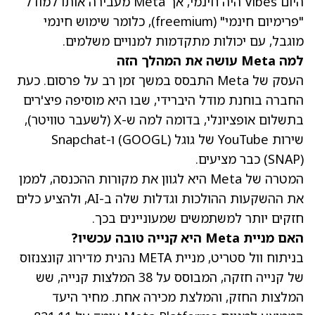
היום Vibes היה חינמי, אך Meta מעבירה אותו למודל
"פרימיום חינמי" (freemium), כלומר שימוש חינמי
מוגבל, עם יכולות מתקדמות למנויים משלמים.
למה Meta עושה את המהלך הזה
העסק של Meta התבסס במשך זמן רב על פרסום. כעת
החברה בוחנת מודל היברידי, שבו היא מוסיפה פיצ'רים
בתשלום אופציונלי, בדומה למה ש-X (לשעבר טוויטר),
שירות YouTube של גוגל
(GOOGL)
ו-Snapchat
(SNAP)
כבר מציעים.
המטרה של Meta היא לגוון את מקורות ההכנסה, לממן
את ההשקעות ההולכות וגדלות שלה ב-AI, ולהציע כלים
חזקים יותר למשתמשים שמעוניינים בכך.
האם מניית Meta היא קנייה טובה עכשיו?
בניתוח וול סטריט, מניית META נהנית מדירוג קונצנזוס
של קנייה חזקה, המבוסס על 38 המלצות קנייה, שש
המלצות החזק, והמלצת מכירה אחת.
מחיר היעד