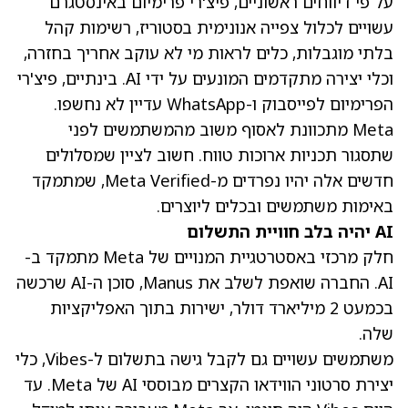
על פי דיווחים ראשוניים, פיצ'רי פרימיום באינסטגרם
עשויים לכלול צפייה אנונימית בסטוריז, רשימות קהל
בלתי מוגבלות, כלים לראות מי לא עוקב אחריך בחזרה,
וכלי יצירה מתקדמים המונעים על ידי AI. בינתיים, פיצ'רי
הפרימיום לפייסבוק ו-WhatsApp עדיין לא נחשפו.
Meta מתכוונת לאסוף משוב מהמשתמשים לפני
שתסגור תכניות ארוכות טווח. חשוב לציין שמסלולים
חדשים אלה יהיו נפרדים מ-Meta Verified, שמתמקד
באימות משתמשים ובכלים ליוצרים.
AI יהיה בלב חוויית התשלום
חלק מרכזי באסטרטגיית המנויים של Meta מתמקד ב-
AI. החברה שואפת לשלב את Manus, סוכן ה-AI שרכשה
בכמעט 2 מיליארד דולר, ישירות בתוך האפליקציות
שלה.
משתמשים עשויים גם לקבל גישה בתשלום ל-Vibes, כלי
יצירת סרטוני הווידאו הקצרים מבוססי AI של Meta. עד