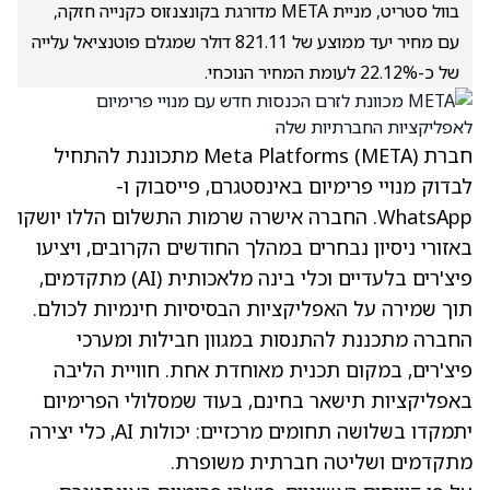
בוול סטריט, מניית META מדורגת בקונצנזוס כקנייה חזקה,
עם מחיר יעד ממוצע של 821.11 דולר שמגלם פוטנציאל עלייה
של כ-22.12% לעומת המחיר הנוכחי.
חברת Meta Platforms
(META)
מתכוננת להתחיל
לבדוק מנויי פרימיום באינסטגרם, פייסבוק ו-
WhatsApp. החברה אישרה שרמות התשלום הללו יושקו
באזורי ניסיון נבחרים במהלך החודשים הקרובים, ויציעו
פיצ'רים בלעדיים וכלי בינה מלאכותית (AI) מתקדמים,
תוך שמירה על האפליקציות הבסיסיות חינמיות לכולם.
החברה מתכננת להתנסות במגוון חבילות ומערכי
פיצ'רים, במקום תכנית מאוחדת אחת. חוויית הליבה
באפליקציות תישאר בחינם, בעוד שמסלולי הפרימיום
יתמקדו בשלושה תחומים מרכזיים: יכולות AI, כלי יצירה
מתקדמים ושליטה חברתית משופרת.