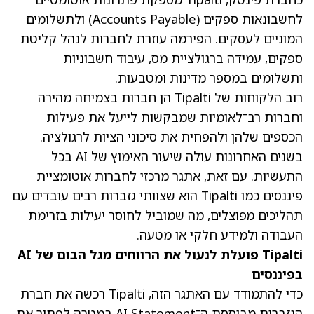
לחשבונאות ספקים (Accounts Payable) ולתשלומים
המוניים לעסקים. הפירמה עוזרת לחברות לנהל קליטת
ספקים, עמידה ברגולציית מס, עיבוד חשבוניות
ותשלומים במספר מדינות ומטבעות.
רוב הלקוחות של Tipalti הן חברות בצמיחה מהירה
וחברות רב־לאומיות שמבקשות לייעל את פעילות
הכספים שלהן ולהפחית את סיכוני הציות לרגולציה.
בשנים האחרונות עולה שיעור האימוץ של AI בכל
התעשיות. עם זאת, אתגר מרכזי לחברות אוטומציית
פיננסים כמו Tipalti הוא שצוותי גזברות רבים עובדים עם
תהליכים מפוצלים, מה שמוביל לחוסר יעילות בזרימת
העבודה ולמידע חלקי או מטעה.
Tipalti פועלת לנעול את הרווחים מגל הבום של AI
בפיננסים
כדי להתמודד עם האתגר הזה, Tipalti רכשה את חברת
הגזברות מבוססת ה־AI Statement במטרה לפתור את