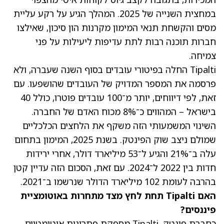
במחצית השנייה של 2025. המהלך הגיע על רקע עליית
מסים והקשחת תנאי המימון מקרנות הון סיכון, שאילצו
חברות תוכנה רבות לתת עדיפות ליעילות על פני
צמיחה.
Tipalti החלה בפיטורי עובדים בסוף השנה שעברה, ולא
פרסמה את המספר המדויק של העובדים שהושפעו. עם
זאת, לפי דיווחים, יותר מ־100 עובדים פוטרו, כולל 40
בישראל – המהווים כ־8% מכוח האדם של החברה.
השינוי המשמעותי הזה משקף את הלחצים הכלכליים
שמולם ניצב שוק הפינטק. בשנת 2025, המימון בתחום
עלה ב־21% והגיע ל־53 מיליארד דולר, אחרי ירידות
חדות בין 2022 ל־2024. עם זאת, הסכום הזה עדיין קטן
בהרבה לעומת 102 מיליארד הדולר שנרשמו ב־2021.
האם Tipalti תחת לחץ מצד מתחרות באוטומציית
פיננסים?
כחברת פינטק, Tipalti מספקת פתרונות אוטומטיים