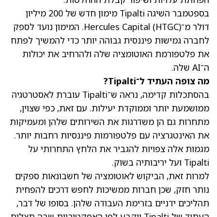
בספטמבר השיגה Tipalti מימון חדש של 200 מיליון
דולר מ־Hercules Capital
(HTGC)
. המימון נועד לספק
לחברה גמישות פיננסית גבוהה יותר כדי להמשיך לפתח
את פלטפורמת האוטומציה שלה ולהרחיב את יכולות
ה־AI שלה.
מה צופה העתיד ל־Tipalti?
בהסתכלות קדימה, נראה ש־Tipalti עוברת לאסטרטגיה
ממושמעת יותר וממוקדת יעילות. עם זאת, כפי שצוין,
מתחרות גם הן משדרגות את השירותים שלהן ומעמיקות
את האינטגרציה עם פלטפורמות פיננסיות רחבות יותר.
מגמות אלה צפויות להגביר את הלחץ התחרותי על
Tipalti ועל יריבותיה בשוק.
למרות זאת, הביקוש לאוטומציה של חשבונאות ספקים
נותר חזק, שכן חברות ממשיכות לחפש דרכים להפחית
תהליכים ידניים בזרימת העבודה שלהן. בסופו של דבר,
העתיד של Tipalti ייקבע לפי האפקטיביות שבה תצליח