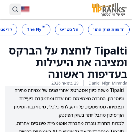
™
חדשות שוק ההון
וול סטריט
The Fly
קריפטו
Tipalti לוחצת על הברקס
ומציבה את היעילות
בעדיפות ראשונה
Daniel Nigri Miranda
29 בינואר 2026
Tipalti משנה כיוון אסטרטגי: אחרי שנים של צמיחה מהירה
וגיוסי הון, החברה מצמצמת כוח אדם ומתמקדת ביעילות
ובצמיחה ממושמעת, על רקע לחץ כלכלי, מיסוי גבוה ומימון
הון־סיכון מוגבל יותר בשוק הפינטק.
למרות תחרות גוברת מחברות אוטומציית פיננסים אחרות,
Tipalti מנסה לנצל את גל אימוץ ה-AI באמצעות רכישת