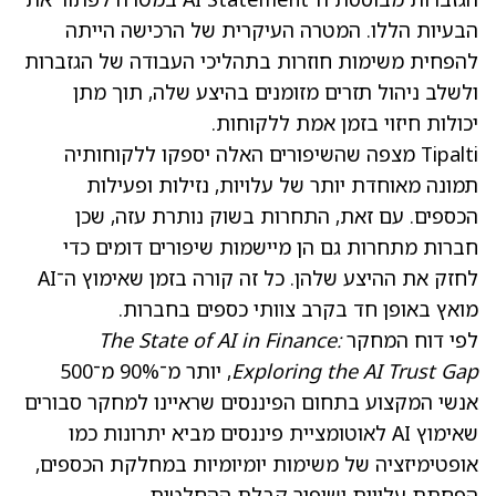
הבעיות הללו. המטרה העיקרית של הרכישה הייתה
להפחית משימות חוזרות בתהליכי העבודה של הגזברות
ולשלב ניהול תזרים מזומנים בהיצע שלה, תוך מתן
יכולות חיזוי בזמן אמת ללקוחות.
Tipalti מצפה שהשיפורים האלה יספקו ללקוחותיה
תמונה מאוחדת יותר של עלויות, נזילות ופעילות
הכספים. עם זאת, התחרות בשוק נותרת עזה, שכן
חברות מתחרות גם הן מיישמות שיפורים דומים כדי
לחזק את ההיצע שלהן. כל זה קורה בזמן שאימוץ ה־AI
מואץ באופן חד בקרב צוותי כספים בחברות.
לפי דוח המחקר
The State of AI in Finance:
Exploring the AI Trust Gap
, יותר מ־90% מ־500
אנשי המקצוע בתחום הפיננסים שראיינו למחקר סבורים
שאימוץ AI לאוטומציית פיננסים מביא יתרונות כמו
אופטימיזציה של משימות יומיומיות במחלקת הכספים,
הפחתת עלויות ושיפור קבלת ההחלטות.