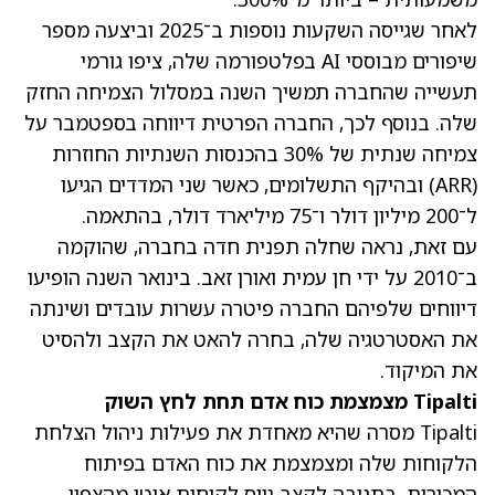
לאחר שגייסה השקעות נוספות ב־2025 וביצעה מספר
שיפורים מבוססי AI בפלטפורמה שלה, ציפו גורמי
תעשייה שהחברה תמשיך השנה במסלול הצמיחה החזק
שלה. בנוסף לכך, החברה הפרטית דיווחה בספטמבר על
צמיחה שנתית של 30% בהכנסות השנתיות החוזרות
(ARR) ובהיקף התשלומים, כאשר שני המדדים הגיעו
ל־200 מיליון דולר ו־75 מיליארד דולר, בהתאמה.
עם זאת, נראה שחלה תפנית חדה בחברה, שהוקמה
ב־2010 על ידי חן עמית ואורן זאב. בינואר השנה הופיעו
דיווחים שלפיהם החברה פיטרה עשרות עובדים ושינתה
את האסטרטגיה שלה, בחרה להאט את הקצב ולהסיט
את המיקוד.
Tipalti מצמצמת כוח אדם תחת לחץ השוק
Tipalti מסרה שהיא מאחדת את פעילות ניהול הצלחת
הלקוחות שלה ומצמצמת את כוח האדם בפיתוח
המכירות, בתגובה לקצב גיוס לקוחות איטי מהצפוי