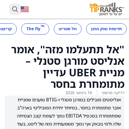
™
חדשות שוק ההון
וול סטריט
The Fly
קריפטו
"אל תתעלמו מזה", אומר
אנליסט מורגן סטנלי –
מניית UBER עדיין
מתומחרת בחסר
רדיקה סראוגי
16 בינואר 2026
אנליסטים מובילים במורגן סטנלי ו-BTIG טוענים שמניית
אובר מתומחרת בחסר, במיוחד יחידת המוביליטי בארה"ב
שמתומחרת במכפיל EBITDA נמוך לעומת קצב הצמיחה
שלה ולפי נובאק אף נמוך משמעותית מזה של ליפט, בעוד