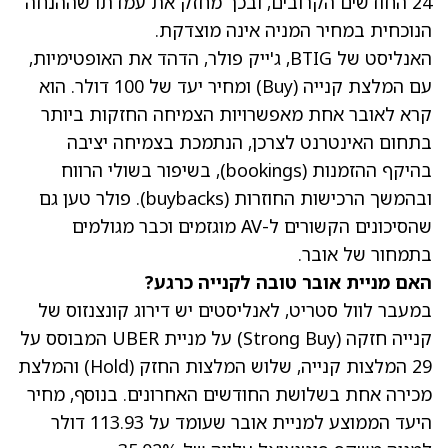
24 החודשים הקרובים, ובכך מחזק את עמדתו שההנחה
הנוכחית במחיר המניה אינה מוצדקת.
האנליסט של BTIG, ג'ייק פולר, הדהד את האופטימיות,
עם המלצת קנייה (Buy) ומחיר יעד של 100 דולר. הוא
קרא לאובר אחת מאפשרויות הצמיחה החזקות ביותר
בתחום האינטרנט לצרכן, הנתמכת בצמיחה יציבה
בהיקף ההזמנות (bookings), בשיפור בשולי הרווח
ובהמשך הרכישות החוזרות (buybacks). פולר טען גם
שהסיכונים הקשורים ל-AV מוגזמים וכבר מגולמים
בתמחור של אובר.
האם מניית אובר טובה לקנייה כרגע?
במעבר לוול סטריט, לאנליסטים יש דירוג קונצנזוס של
קנייה חזקה (Strong Buy) על
מניית UBER
המבוסס על
29 המלצות קנייה, שלוש המלצות החזק (Hold) והמלצת
מכירה אחת בשלושת החודשים האחרונים. בנוסף,
מחיר
היעד הממוצע למניית אובר
שעומד על 113.93 דולר