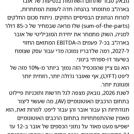
נובאק סבור שתחום השותפות בנסיעות של אובר
בארה"ב מתומחר בהנחה חדה לעומת המתחרות,
למרות הנתונים הבסיסיים החזקים. ניתוח סכום החלקים
(sum-of-the-parts) שלו מראה שבמחיר של כ-85 דולר
למניה, השוק מתמחר את יחידת המוביליטי של אובר
בארה"ב בכ-7 פעמים ה-EBITDA המתואם החזוי
ל-2027, רמה שלדבריו נמוכה מדי עבור עסק שצומח
בשיעור דו-ספרתי בינוני.
הוא גם ציין שהמכפיל הזה נמוך ביותר מ-10% מזה של
ליפט
(LYFT)
, אף שאובר גדולה יותר, רווחית יותר
ומגוונת יותר.
לשנת 2026, נובאק מצפה לגל חדשות ותוכניות פיילוט
בתחום הרכבים האוטונומיים (AV), מה שעשוי ליצור
תנודתיות הן עבור אובר והן עבור ליפט. למרות זאת, הוא
מאמין שההתפתחויות בתחום הרכבים האוטונומיים
ישפיעו מעט מאוד על נתוני הכספים של אובר ב-12 עד