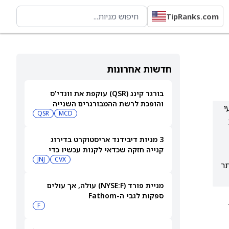
TipRanks.com
חדשות אחרונות
בורגר קינג (QSR) עוקפת את וונדי'ס
והופכת לרשת ההמבורגרים השנייה
ועי
בגודלה בארה"ב
MCD
QSR
 כ-21%
3 מניות דיבידנד אריסטוקרט בדירוג
קנייה חזקה שכדאי לקנות עכשיו כדי
לקבל תשלום בספטמבר — 8/7/26
CVX
JNJ
י יתר
מניית פורד (NYSE:F) עולה, אך עולים
ספקות לגבי ה-Fathom
ם
F