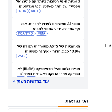
3 מניות ה-AI הטובות ביותר עם פוטנציאל
י
אפסייד של יותר מ-80%, לפי אנליסטים
INOD
AIOT
סוכני AI ממשיכים לפרוץ לחברות, אבל
אף אחד לא יודע את מי לתבוע
PC:ANTPQ
META
 קרן
האופציות של ASTS מתמחרות תנודה של
13.9% סביב הדוח – איך זה משתווה
להיסטוריה?
ASTS
מניית בלוסוםהיל תרפיוטיקס (BLSM) לא
הבריקה אחרי הנפקה ראשונית בארה"ב
בהיקף של 150 מיליון דולר
BMY
JPM
עוד בחדשות השוק >
מניית אינטל (אינטל) עולה בעקבות
התקדמות ב-HDMI 2.1
הכי נקראות
INTC
AMD