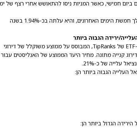
0.87% במסחר המוקדם ביום חמישי, כאשר המניות ניסו להתאושש אחרי רצף של ימ
בסך הכול, קרן הסל QQQ עלתה ב-0.03% במהלך חמשת הימים האחרונים, והיא עלתה בכ-1.94% בשנה
על פי דירוג הקונצנזוס הייחודי של האנליסטים ל-ETF של TipRanks, המבוסס על ממוצע משוקלל של דירוגי
האחזקות בקרן, QQQ נמצאת בדירוג קנייה מתונה. מחיר היעד הממוצע של האנליסטים עבור
ירידה הגדול ביותר הן: