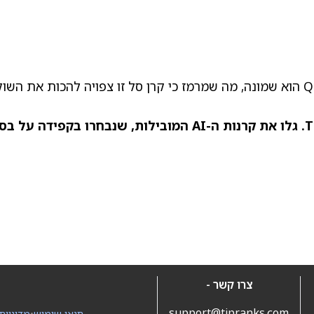
באופן מעניין, ה-Smart Score של קרן הסל QQQ הוא שמונה, מה שמרמז כי קרן סל זו צפויה להכות את השו
חזקו את השקעות ה-ETF שלכם עם TipRanks. גלו את קרנות ה-AI המובילות, שנבחרו בקפידה על
צרו קשר -
support@tipranks.com
תנאי שימוש
•
מדיניות