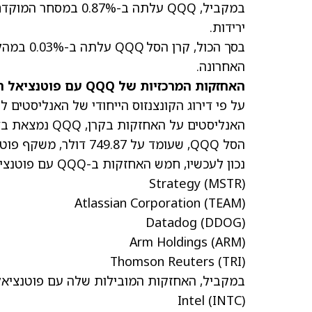
במקביל, QQQ עלתה ב-
ירידות.
האחרונה.
האחזקות המרכזיות של QQQ עם פוטנציאל העלייה/ירידה הגבוה ביותר
האנליסטים על 
הסל QQQ, שעומד על 749.87 דולר, משקף פוטנציאל עלייה של כ-21%.
נכון לעכשיו, חמש האחזקות ב-QQQ עם פוטנציאל העלייה הגבוה ביותר הן:
Strategy
(MSTR)
Atlassian Corporation
(TEAM)
Datadog
(DDOG)
Arm Holdings
(ARM)
Thomson Reuters
(TRI)
במקביל, האחזקות המובילות שלה עם פוטנציאל ה
Intel
(INTC)