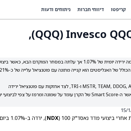
קריפטו
דיווחי חברות
ניתוחים ודעות
עדכון יומי Invesco QQQ Trust ETF‏ (QQQ),
קרן הסל QQQ, שעוקבת אחרי מדד נאסד"ק 100, רשמה ירידה יומית של 1.07% אך עלתה במסחר המוקדם הבא, כאשר ביצ
השנה האחרונה עומדים על עלייה של כ-1.94% והדירוג הכולל של האנליסטים הוא קנייה מתונה עם פוטנציאל עלייה של
ל-QQQ יש אחזקות עם פוטנציאל עלייה גבוה כגון MSTR, TEAM, DDOG, ARM ו-TRI, לצד אחזקות עם פוטנציאל ירידה
משמעותי כמו INTC, WDC, WBD, TSLA ו-ODFL, כאשר ה-Smart Score של הקרן עומד על שמונה ומרמז על צפי לביצוע
NDX
), ירדה ב-1.07% ביו