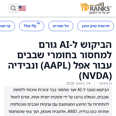
™
חדשות שוק ההון
וול סטריט
The Fly
קריפטו
הביקוש ל-AI גורם
למחסור בחומרי שבבים
עבור אפל (AAPL) ונבידיה
(NVDA)
רן מלמד
14 בינואר 2026
הביקוש הגובר ל-AI יוצר מחסור בבד זכוכית איכותי ללוחות
שבבים, הנשלט ברובו על ידי ספקית יפנית אחת, וגורם לאפל
להתחרות על ההיצע המצומצם עם ענקיות שבבים וטכנולוגיה
אחרות כגון נבידיה, AMD, אלפבית ואמזון, תוך צפי שהמחסור