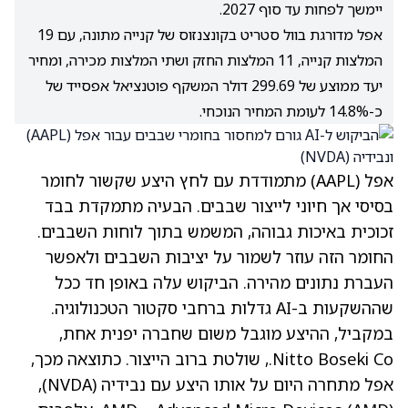
יימשך לפחות עד סוף 2027.
אפל מדורגת בוול סטריט בקונצנזוס של קנייה מתונה, עם 19
המלצות קנייה, 11 המלצות החזק ושתי המלצות מכירה, ומחיר
יעד ממוצע של 299.69 דולר המשקף פוטנציאל אפסייד של
כ-14.8% לעומת המחיר הנוכחי.
אפל
(AAPL)
מתמודדת עם לחץ היצע שקשור לחומר
בסיסי אך חיוני לייצור שבבים. הבעיה מתמקדת בבד
זכוכית באיכות גבוהה, המשמש בתוך לוחות השבבים.
החומר הזה עוזר לשמור על יציבות השבבים ולאפשר
העברת נתונים מהירה. הביקוש עלה באופן חד ככל
שההשקעות ב-AI גדלות ברחבי סקטור הטכנולוגיה.
במקביל, ההיצע מוגבל משום שחברה יפנית אחת,
Nitto Boseki Co., שולטת ברוב הייצור. כתוצאה מכך,
אפל מתחרה היום על אותו היצע עם נבידיה
(NVDA)
,