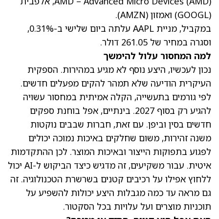
(AMD)
AMD – Advanced Micro Devices
, אלפבית
(GOOGL)
ואמזון
(AMZN)
.
במקביל, מניית AAPL עלתה ביום שלישי ב-0.31%,
וסגרה במחיר של 261.05 דולר
.
למה המחסור עלול להימשך
נכון לעכשיו, היצע נוסף לא מגיע במהירות. הספקית
העיקרית הודיעה שלא תמהר להקים מפעלים חדשים.
לפי גורמים בתעשייה, הקלה אמיתית במחסור עשויה
להגיע רק בסוף 2027. בינתיים, אפל בוחנת ספקים
חדשים בסין וביפן. עם זאת, חברות שבבים נוקטות
משנה זהירות, משום שחלקים באיכות נמוכה יכולים
לפגוע בתפוקות הייצור ובאיכות המוצר. לכן ההתקדמות
איטית. עבור משקיעים, זה מדגיש כיצד הביקוש ל-AI יכול
ללחוץ אפילו על רכיבים קטנים בשרשרת הטכנולוגיה. זה
גם מראה עד כמה מגבלות היצע יכולות להשפיע על
תוכניות מוצרים ועל עלויות בכל הסקטור.