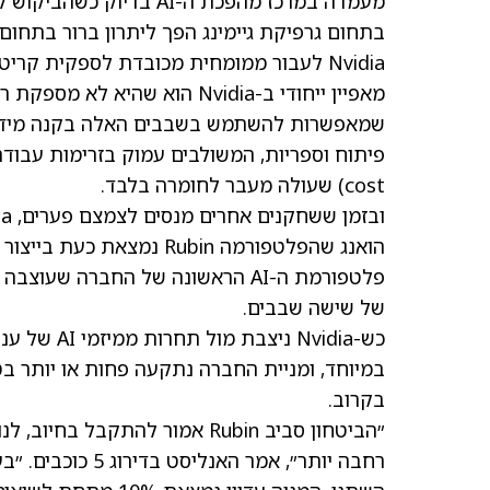
מעמדה במרכז מהפכת ה-AI
Nvidia לעבור ממומחית מכובדת לספקית קריטית עבור מרכזי נתונים, ספקיות ענן ומפתחי AI.
מאפיין ייחודי ב-Nvidia הוא 
cost) שעולה מעבר לחומרה בלבד.
של שישה שבבים.
כש-Nvidia 
במיוחד, ומניית החברה נתקעה פחות או יותר בט
בקרוב.