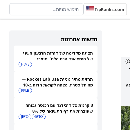
TipRanks.com
חדשות אחרונות
תצוגה מקדימה של דוחות הרבעון השני
של הימס אנד הרס הלת': סוחרי
מורגן סטנלי מעדיפה את Nvidia על פני AMD בשוק שבבי ה-AI: האנליסט ג׳וזף מור מעניק ל-NVDA דירוג קנייה (Overweight)
האופציות נערכים לתנועה של 14.5%
HIMS
של
במניית HIMS
תחזית מחיר מניית Rocket Lab Usa —
מה וול סטריט מצפה לקראת הדוח ב-10
קוסיסטם, כולל פלטפורמת Rubin החדשה, בעוד AMD
באוגוסט
RKLB
3 קרנות סל דיבידנד עם הכנסה גבוהה
שעוברות את רף התשואה של 8%
JEPQ
GPIQ