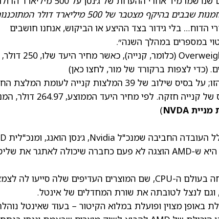
השתנו, המניה עדיין נמצאת 10% מתחת לשיאים שנרשמו מיד אחרי ההערות של ג׳נסן על 0
הואנג אמר באוקטובר של-Nvidia יש הזמנות שבבים בהיקף מצטבר של 500 מיליארד דולר המתו
י הדוח… בלי גידור בצד ההיצע או הביקוש, אנחנו חושבים
טוי במספרים במהלך השנה״.
בהתאם לכך, מור מעניק למניית NVDA דירוג Overweight (כלומר, קנייה), כאשר מחיר היעד שלו, 250 דולר,
כמעט כל שאר האנליסטים מסכימים עם הגישה הזו; על בסיס שילוב של 39 המלצות קנייה לעומת המלצ
אחת ומכירה אחת, המניה נהנית מדירוג קונצנזוס של קנייה חזקה. לפי מחיר היעד הממוצע
ניית NVDA
)
ליסה סו, הם בני דודים רחוקים. הסיבה העיקרית היא ש-AMD הוצגה לא פעם כחברה שיכולה לאתגר את ש
אחרי הכול, AMD רשמה בדיוק סוג כזה של הצלחה בעולם ה-CPU, שם המוצרים העדיפים שלה סייעו לה 
וגם לנצל לטובתה את שורת המחדלים של אינטל.
Nvidi היא חברה שמנוהלת באופן מצוין ופועלת במלוא הקיטור – בעוד שאינטל נוהל