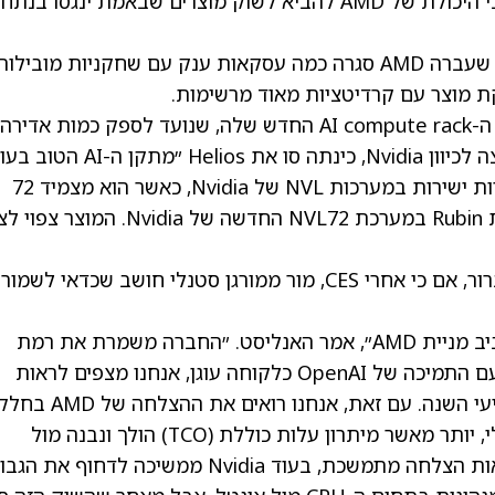
בצורה לקויה במשך שנים – ולכן עלו שאלות לגבי היכולת של AMD להביא לשוק מוצרים שבאמת ינגסו בנתח
עם זאת, התפיסה הזו התחילה להשתנות. בשנה שעברה AMD סגרה כמה עסקאות ענק עם שחקניות מובילו
במקביל, ב-CES הציגה AMD את Helios, מתקן ה-AI compute rack החדש שלה, שנועד לספק כמות 
כוח עיבוד. ואף יותר מכך – כשהיא מעבירה עקיצה לכיוון Nvidia, כינתה סו את Helios
(the world’s best AI rack)״. הוא אמור להתחרות ישירות במערכות NVL של Nvidia, כאשר הוא מצמיד 72
שבבי MI455X של AMD מול 72 ה-GPU מסדרת Rubin במערכת NVL72 החדשה של Nvidia
האם זה יהיה שינוי משחק עבור AMD? עוד לא ברור, אם כי אחרי CES, מור ממורגן סטנלי חושב שכדאי ל
״לא שמענו הרבה דברים שמשנים את הוויכוח סביב מניית AMD״, אמר האנליסט. ״החברה משמרת את רמת
הביטחון שלה בכך ש-MI455 הוא מוצר מוביל, ועם התמיכה של OpenAI כלקוחה עוגן, אנחנו מצפים לראות
האצה משמעותית (ramp) ברבעון השלישי והרביעי השנה. עם זאת, אנחנו רואים 
כתוצאה מביקוש עדיין עצום למחשוב באופן כללי, יותר מאשר מיתרון עלות כוללת (TCO) הולך ונבנה מול
התחרות – וזה משהו שיצטרך להשתנות כדי לראות הצלחה מתמשכת, בעוד Nvidia ממשיכה לדחוף