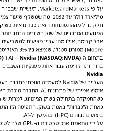
לצמיחה, כאשר יכולות AI הופכות לדרישה בסיסית ולא רק לתוספת נחמדה.
מיליארד דולר עד 2032, מה שמשקף שיעור צמיחה שנתי ממוצע (CAGR) של 15.7% בתקופה זו.
המנועים המרכזיים של שוק השוורים הרחב יותר.
Moore) ממורגן
בתחום ה-AI –
)
NASDAQ:NVDA
Nvidia (
ו-
)
D
ברור יותר קדימה עבור אחת מענקיות השבבים ה
Nvidia
העלייה של Nvidia למעמדה הנוכחי
כאחת ה"כבדות" באמת בשוק. התפיסה הזו הת
ביצועים גבוהים (HPC) ובהמשך ל-AI.