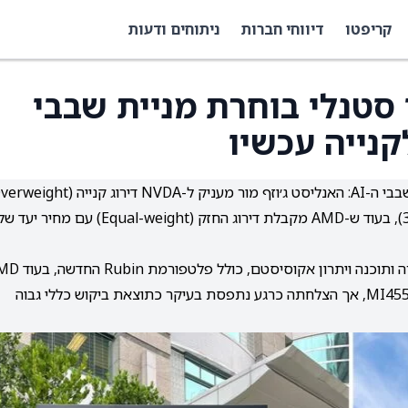
קריפטו
דיווחי חברות
ניתוחים ודעות
 AMD: מורגן סטנלי בוחרת מניית שבבי
נייה עכשיו
עם מחיר יעד של 250 דולר (פוטנציאל תשואה של 35%), בעוד ש-AMD מקבלת דירוג החזק (Equal-weight) עם מחיר יעד 
Nvidia נתפסת כמובילה ברורה בזכות שילוב של חומרה ותוכנה ויתרון א
אמנם משיגה עסקאות גדולות ומשיקה את Helios ו-MI455X, אך הצלחתה כרגע נתפסת בעיקר כתוצאת ביקוש כללי גבוה