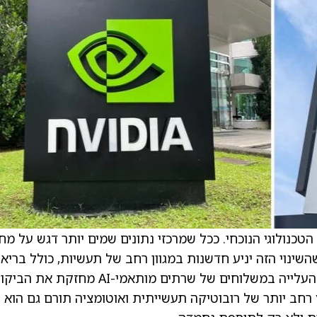
צאים בחזית הבום הטכנולוגי הנוכחי. ככל שמרכזי נתונים שמים יותר דגש על מ
 לתמוך בעומסי עבודה של AI, צפוי שהשינוי הזה יניע חדשנות במגוון רחב של תעשיות, כולל ברי
קמעונאות, בנקאות ומסחר אלקטרוני. במקביל, העלייה במשלוחים של שרתים מותאמי-AI מחזקת את
רחב יותר של רובוטיקה תעשייתית ואוטומציה תורם גם הוא