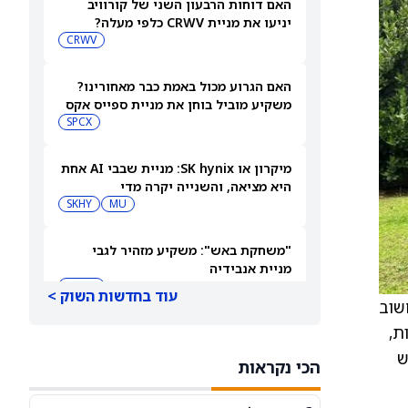
האם דוחות הרבעון השני של קורוויב
יניעו את מניית CRWV כלפי מעלה?
CRWV
האם הגרוע מכול באמת כבר מאחורינו?
משקיע מוביל בוחן את מניית ספייס אקס
SPCX
מיקרון או SK hynix: מניית שבבי AI אחת
היא מציאה, והשנייה יקרה מדי
SKHY
MU
"משחקת באש": משקיע מזהיר לגבי
מניית אנבידיה
NVDA
עוד בחדשות השוק >
חשוב
אות,
שורטיסטים על ספייס אקס חוטפים מכה
— הנה מה שג'יי פי מורגן רואה בהמשך
 הביקוש
הכי נקראות
SPCX