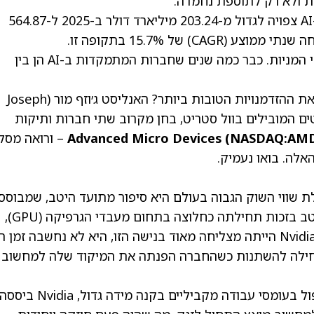
על פי MarketsandMarkets, תעשיית שבבי ה-AI צפויה לגדול מ-203.24 מיליארד דולר ב-2025 ל-564.87
חלק גדול מההתפתחות הזאת כבר נראית בשוקי המניות. כבר כמה שנים שחברות המתמקדות ב-AI הן בין
אבל קדימה, אילו מהן עדיין מציעות למשקיעים את ההזדמנויות הטובות ביותר? האנליסט ג׳וזף מור (Joseph
 סטנלי, שנמצא בין 3% האנליסטים המובילים בוול סטריט, בחן מקרוב שתי חברות ותיקות
NASDAQ:AM
Advanced Micro Devices (
– ורואה מסל
אלה. בואו נעמיק.
 כחברה בעלת שווי השוק הגבוה בעולם היא סיפור מתועד היטב, שמבוסס
אימוץ אמיתי של פתרונות AI. החברה מוכרת היטב בזכות תחילתה כחלוצה בתחום מעבדי הגרפיקה (GPU),
כשהתמקדה בתחילה בשוק הגיימינג. למרות ש-Nvidia הייתה מצליחה מאוד בנישה הזו, היא לא נחשבה זמן 
חילה להשתנות כשהחברה הפנתה את המיקוד שלה למחשוב
על ידי התאמת ארכיטקטורת ה-GPU שלה לטיפול בעומסי עבודה מקביליי