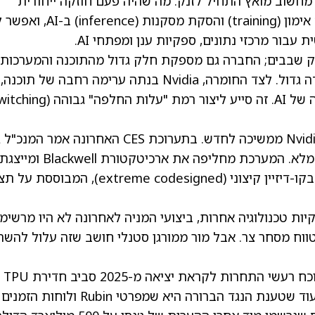
 בדיוק כשהביקוש למחשוב מואץ התחיל לזנק. מה שהיה פעם חוזקה ייחודית
בתחום גרפיקת גיימינג הפך ליתרון ברור בתחום אימון (training) והסקת מסקנות (nference
שהיא לא מספקת רק שבבים; החברה גם מספקת חלק גדול מהתוכנה והמערכות
שמאפשרות להשתמש בשבבים האלה בקנה מידה גדול. לצד החומרה, Nvidia בנתה ערימה רחבה של ת
פיתוח וספריות, המשולבים עמוק בזרימות עבודה של AI. זה סייע ליצור רמת "עלות החלפה" ג
ובזמן ששחקנים אחרים מנסים לצמצם פערים, Nvidia ממשיכה לחדש. בתערוכת CES האחרונה אמ
הואנג שהפלטפורמה Rubin נמצאת כעת בייצור מלא. המערכת מחליפה את א
פלטפורמת ה-AI הראשונה של החברה שעוצבה בקו-דיזיין קיצוני (extreme codesigned), ה
ניצבת מול תחרות ממיזמי AI של ענקיות טכנולוגיה אחרות, ביצועי המניה לאחרונה לא היו מרשי
ווח מסחר צר. אבל מור ממורגן סטנלי חושב שזה עלול להשת
״הביטחון סביב Rubin אמור להתקבל בחיוב, לנוכח רעשי התחרות לקראת יציאה מ-2025 סביב חדירת TPU
רחבה יותר״, אמר האנליסט בדירוג 5 כוכבים. ״בעוד שטענת הנגד הברורה היא שמפרטי Rubin