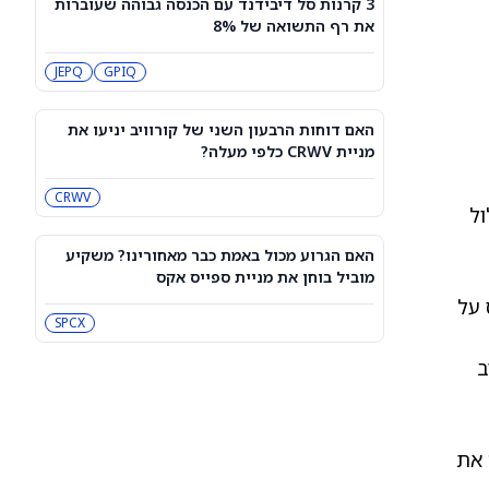
3 קרנות סל דיבידנד עם הכנסה גבוהה שעוברות
עסקת קורסור של ספייס אקס בשווי 60
את רף התשואה של 8%
מיליארד דולר עשויה להיסגר כבר בשבוע
הבא… אבל המותג Cursor עלול להיעלם
SPCX
PC:CURSO
JEPQ
GPIQ
מניית מעקב? ג'פריס גרופ שוקלת את
הספקולציות על מיזוג בין SpaceX
האם דוחות הרבעון השני של קורוויב יניעו את
לטסלה
JEF
SPCX
מניית CRWV כלפי מעלה?
CRWV
3 תעודות הסל הטובות ביותר להשקעה,
ול
לפי אנליסט ה-AI – 8/7/2026
IWF
VV
האם הגרוע מכול באמת כבר מאחורינו? משקיע
מוביל בוחן את מניית ספייס אקס
שוק המניות היום: SPY ו-QQQ עלו לאחר
 על
שדוח תעסוקה מאכזב שינה את ציפיות
SPCX
הריבית
DIA
QQQ
רב
מניות מחשוב קוונטי מזנקות כשוושינגטון
בוחנת הגדלת המימון ב-68%
QBTS
IONQ
ם בקנה מידה גדול, Nvidia ביססה את